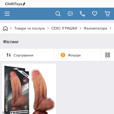
ChilliToys🌶️
Товари та послуги
СЕКС ІГРАШКИ
Фаломітатори
Фістинг
Сортування
0
Фільтри