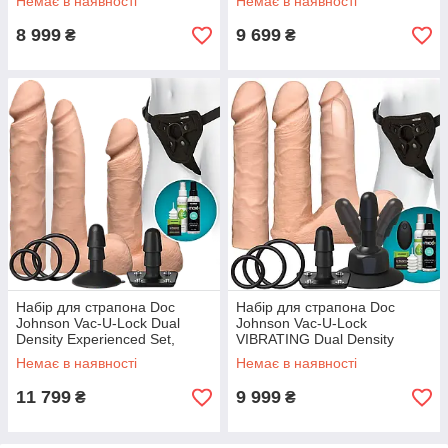
Немає в наявності
Немає в наявності
8 999
9 699
₴
₴
Набір для страпона Doc
Набір для страпона Doc
Johnson Vac-U-Lock Dual
Johnson Vac-U-Lock
Density Experienced Set,
VIBRATING Dual Density
діаметр 2×7см, 7,7см
ULTRASKYN Set: діаметр
Немає в наявності
Немає в наявності
SO1990
3×3,8 см
11 799
9 999
₴
₴