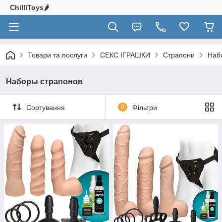
ChilliToys🌶️
Товари та послуги
СЕКС ІГРАШКИ
Страпони
Наб
Наборы страпонов
Сортування
0
Фільтри