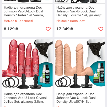
Набір для страпона Doc
Набір для страпона Doc
Johnson Vac-U-Lock Dual
Johnson Vac-U-Lock Dual
Density Starter Set Vanilla,
Density Extreme Set, діаметр:
діаметр 2х3,8 см, 5,1 см
7,72 см, 2×6,99 см
Немає в наявності
Немає в наявності
SO1562
8 129
17 349
₴
₴
Набір для страпона Doc
Набір для страпона Doc
Johnson Vac-U-Lock Crystal
Johnson Vac-U-Lock Dual
Jellies Set, діаметр 3,8см,
Density UltraSKYN Set,
2×4,5см, 5,1 см
діаметр 3×4,5см