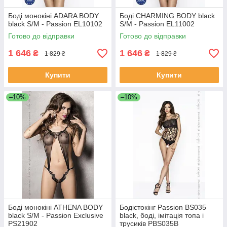
Боді монокіні ADARA BODY
Боді CHARMING BODY black
black S/M - Passion EL10102
S/M - Passion EL11002
Готово до відправки
Готово до відправки
1 646
1 646
₴
₴
1 829 ₴
1 829 ₴
Купити
Купити
–10%
–10%
Боді монокіні ATHENA BODY
Бодістокінг Passion BS035
black S/M - Passion Exclusive
black, боді, імітація топа і
PS21902
трусиків PBS035B