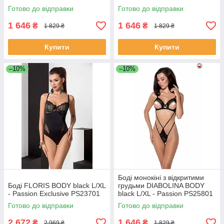
Готово до відправки
Готово до відправки
1 646
1 646
₴
₴
1 829 ₴
1 829 ₴
Купити
Купити
–10%
–10%
Боді монокіні з відкритими
Боді FLORIS BODY black L/XL
грудьми DIABOLINA BODY
- Passion Exclusive PS23701
black L/XL - Passion PS25801
Готово до відправки
Готово до відправки
2 672
1 646
₴
₴
2 969 ₴
1 829 ₴