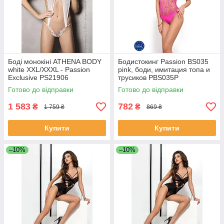
Боді монокіні ATHENA BODY
Бодистокинг Passion BS035
white XXL/XXXL - Passion
pink, боди, имитация топа и
Exclusive PS21906
трусиков PBS035P
Готово до відправки
Готово до відправки
1 583
782
₴
₴
1 759 ₴
869 ₴
Купити
Купити
–10%
–10%