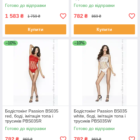
Готово до відправки
Готово до відправки
1 583
782
₴
₴
1 759 ₴
869 ₴
Купити
Купити
–10%
–10%
Бодістокінг Passion BS035
Бодістокінг Passion BS035
red, боді, імітація топа і
white, боді, імітація топа і
трусиків PBS035R
трусиків PBS035W
Готово до відправки
Готово до відправки
782
782
₴
₴
869 ₴
869 ₴