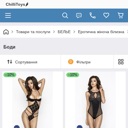
ChilliToys🌶️
Товари та послуги
БЕЛЬЕ
Еротична жіноча білизна
Боди
Сортування
0
Фільтри
–10%
–10%