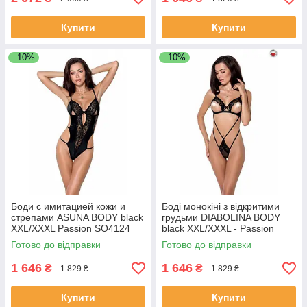
Купити
Купити
–10%
–10%
Боди с имитацией кожи и
Боді монокіні з відкритими
стрепами ASUNA BODY black
грудьми DIABOLINA BODY
XXL/XXXL Passion SO4124
black XXL/XXXL - Passion
PS25803
Готово до відправки
Готово до відправки
1 646
1 646
₴
₴
1 829 ₴
1 829 ₴
Купити
Купити