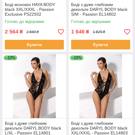
Боді монокіні HAYA BODY
Боді з дуже глибоким
black XXL/XXXL - Passion
декольте DARYL BODY black
Exclusive PS22932
S/M - Passion EL14802
Готово до відправки
Готово до відправки
2 564
1 646
₴
₴
2 849 ₴
1 829 ₴
Купити
Купити
–10%
–10%
Боді з дуже глибоким
Боді з дуже глибоким
декольте DARYL BODY black
декольте DARYL BODY black
L/XL - Passion EL14801
XXL/XXXL - Passion EL14803