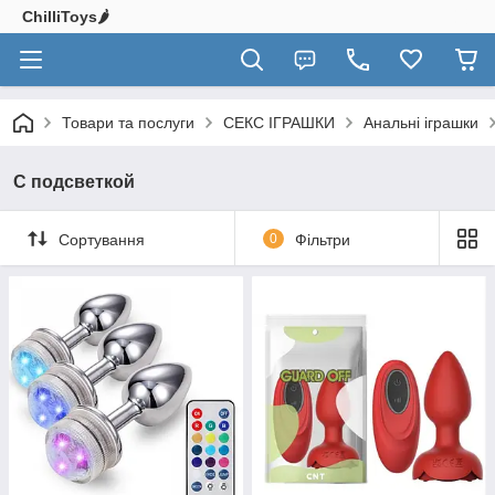
ChilliToys🌶️
Товари та послуги
СЕКС ІГРАШКИ
Анальні іграшки
С подсветкой
Сортування
0
Фільтри