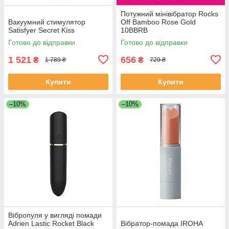
Потужний мінівібратор Rocks
Вакуумний стимулятор
Off Bamboo Rose Gold
Satisfyer Secret Kiss
10BBRB
Готово до відправки
Готово до відправки
1 521
656
₴
₴
1 789 ₴
729 ₴
Купити
Купити
–10%
–10%
Вібропуля у вигляді помади
Adrien Lastic Rocket Black
Вібратор-помада IROHA