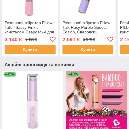
Розкішний вібратор Pillow
Розкішний вібратор Pillow
Розк
Talk - Sassy Pink з
Talk Racy Purple Special
PILL
кристалом Сваровські для
Edition, Сваровскі,
крис
точки G, подарункова
пов’язка на очі+гра
гнуч
3 140
2 591
2 1
₴
₴
3 489 ₴
2 879 ₴
упаковка SO2723
SO6855
Купити
Купити
Акційні пропозиції та новинки
–15%
–10%