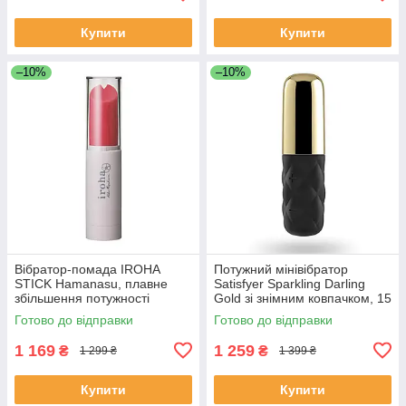
Купити
Купити
–10%
–10%
Вібратор-помада IROHA
Потужний мінівібратор
STICK Hamanasu, плавне
Satisfyer Sparkling Darling
збільшення потужності
Gold зі знімним ковпачком, 15
режимів роботи SO3106
Готово до відправки
Готово до відправки
1 169
1 259
₴
₴
1 299 ₴
1 399 ₴
Купити
Купити