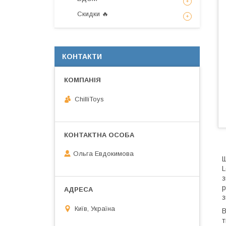
Скидки 🔥
КОНТАКТИ
ChilliToys
Ольга Евдокимова
Щ
L
з
р
з
Київ, Україна
В
т