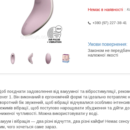
Немає в наявності
К
+380 (97) 227-38-41
Законом не передбач
належної якості
об поєднати задоволення від вакуумної та вібростимуляції, реко
over 1. Він виконаний в ергономічній формі та ідеально потрапляє 
воротний бік звужений, щоб вібрації відчувалися особливо інтенсив
ежимів вібрації, щоб поступово нарощувати збудження та дійти до н
ниженої чутливості. Можна використовувати у воді.
акуум і вібрація — два різні відчуття, два різні кайфи! Немає се
им, чого хочеться саме зараз.