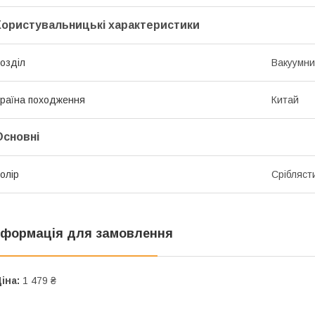
Користувальницькі характеристики
озділ
Вакуумни
раїна походження
Китай
Основні
олір
Срібляст
нформація для замовлення
іна:
1 479 ₴