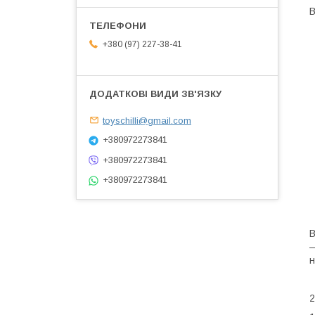
В
+380 (97) 227-38-41
toyschilli@gmail.com
+380972273841
+380972273841
+380972273841
В
—
н
2