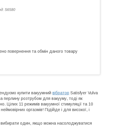
од:
S6580
ено повернення та обмін даного товару
мендуємо купити вакуумний
вібратор
Satisfyer Vulva
на перлину розтрубом для вакууму, тоді як
но. Цілих 11 режимів вакуумної стимуляції та 10
еймовірних оргазмів! Підійде і для високої, і
нсу вибирати один, якщо можна насолоджуватися