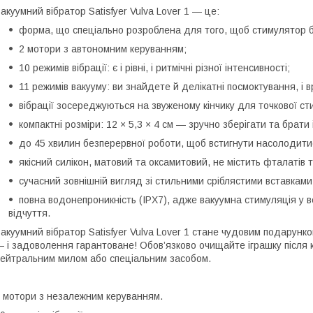
акуумний вібратор Satisfyer Vulva Lover 1 — це:
форма, що спеціально розроблена для того, щоб стимулятор 
2 мотори з автономним керуванням;
10 режимів вібрації: є і рівні, і ритмічні різної інтенсивності;
11 режимів вакууму: ви знайдете й делікатні посмоктування, і
вібрації зосереджуються на звуженому кінчику для точкової сти
компактні розміри: 12 × 5,3 × 4 см — зручно зберігати та брати 
до 45 хвилин безперервної роботи, щоб встигнути насолодитис
якісний силікон, матовий та оксамитовий, не містить фталатів
сучасний зовнішній вигляд зі стильними сріблястими вставками
повна водонепроникність (IPX7), адже вакуумна стимуляція у во
відчуття.
акуумний вібратор Satisfyer Vulva Lover 1 стане чудовим подарун
 і задоволення гарантоване! Обов’язково очищайте іграшку після
ейтральним милом або спеціальним засобом.
 мотори з незалежним керуванням.