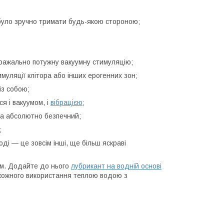
було зручно тримати будь-якою стороною;
 вражально потужну вакуумну стимуляцію;
муляції клітора або інших ерогенних зон;
із собою;
я і вакуумом, і
вібрацією
;
 та абсолютно безпечний;
;
ді — це зовсім інші, ще більш яскраві
ком. Додайте до нього
лубрикант на водній основі
 кожного використання теплою водою з