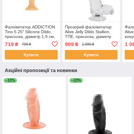
Фалоімітатор ADDICTION
Прозорий фалоімітатор
Фало
Tino 5.25″ Silicone Dildo,
Alive Jelly Dildo Stallion,
Aliv
присоска, діаметр 1,9 см,
ТПЕ, присоска, діаметр
кону
віброкуля в подарунок
3,5 см, довжина 22 см
від 
719
989
1 0
₴
₴
799 ₴
1 099 ₴
SO7754
SO5028
рел
Купити
Купити
Акційні пропозиції та новинки
–10%
–10%