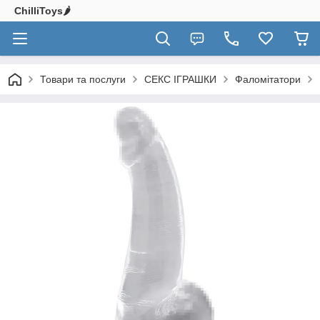
ChilliToys🌶️
Товари та послуги
СЕКС ІГРАШКИ
Фаломітатори