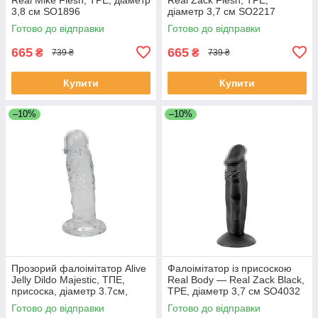
3,8 см SO1896
діаметр 3,7 см SO2217
Готово до відправки
Готово до відправки
665
665
₴
₴
739 ₴
739 ₴
Купити
Купити
–10%
–10%
Прозорий фалоімітатор Alive
Фалоімітатор із присоскою
Jelly Dildo Majestic, ТПЕ,
Real Body — Real Zack Black,
присоска, діаметр 3.7см,
TPE, діаметр 3,7 см SO4032
довжина 14.7см
Готово до відправки
Готово до відправки