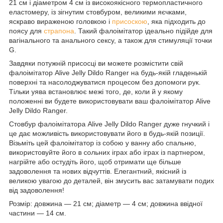
21 см і діаметром 4 см із високоякісного термопластичного
еластомеру, із зігнутим стовбуром, великими яєчками,
яскраво вираженою головкою і
присоскою
, яка підходить до
поясу для
страпона
. Такий фалоімітатор ідеально підійде для
вагінального та анального сексу, а також для стимуляції точки
G.
Завдяки потужній присосці ви можете розмістити свій
фалоімітатор Alive Jelly Dildo Ranger на будь-якій гладенькій
поверхні та насолоджуватися процесом без допомоги рук.
Тільки уява встановлює межі того, де, коли й у якому
положенні ви будете використовувати ваш фалоімітатор Alive
Jelly Dildo Ranger.
Стовбур фалоімітатора Alive Jelly Dildo Ranger дуже гнучкий і
це дає можливість використовувати його в будь-якій позиції.
Візьміть цей фалоімітатор із собою у ванну або спальню,
використовуйте його в сольних іграх або іграх із партнером,
нагрійте або остудіть його, щоб отримати ще більше
задоволення та нових відчуттів. Елегантний, якісний із
великою увагою до деталей, він змусить вас затамувати подих
від задоволення!
Розмір: довжина — 21 см; діаметр — 4 см; довжина ввідної
частини — 14 см.