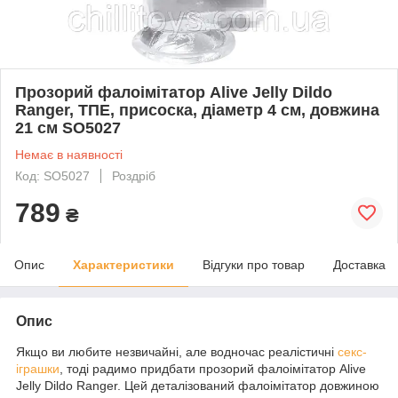
Прозорий фалоімітатор Alive Jelly Dildo
Ranger, ТПЕ, присоска, діаметр 4 см, довжина
21 см SO5027
Немає в наявності
Код: SO5027
Роздріб
789
₴
Опис
Характеристики
Відгуки про товар
Доставка
Опис
Якщо ви любите незвичайні, але водночас реалістичні
секс-
іграшки
, тоді радимо придбати прозорий фалоімітатор Alive
Jelly Dildo Ranger. Цей деталізований фалоімітатор довжиною