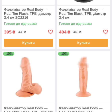
Фалоімітатор Real Body —
Фалоімітатор Real Body —
Real Tim Flash, TPE, діаметр
Real Tim Black, TPE, діаметр
3,4 см SO2216
3,4 см
Готово до відправки
Готово до відправки
395
404
₴
₴
439 ₴
449 ₴
Купити
Купити
–10%
–10%
Фалоімітатор Real Body —
Фалоімітатор Real Body —
Real Mike Flesh, TPE, діаметр
Real Zack Flesh, TPE,