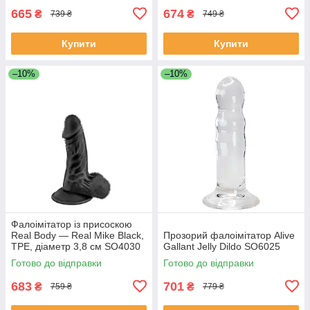
665
674
₴
₴
739 ₴
749 ₴
Купити
Купити
–10%
–10%
Фалоімітатор із присоскою
Real Body — Real Mike Black,
Прозорий фалоімітатор Alive
TPE, діаметр 3,8 см SO4030
Gallant Jelly Dildo SO6025
Готово до відправки
Готово до відправки
683
701
₴
₴
759 ₴
779 ₴