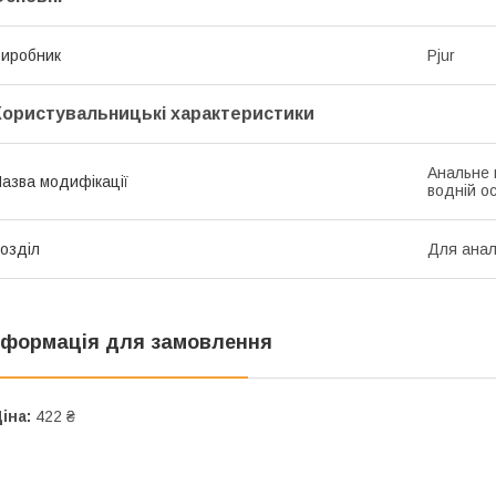
иробник
Pjur
Користувальницькі характеристики
Анальне 
азва модифікації
водній о
озділ
Для анал
нформація для замовлення
іна:
422 ₴