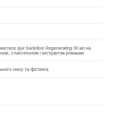
мастило pjur backdoor Regenerating 30 мл на
снові, з пантенолом і екстрактом ромашки
ьного сексу та фістинга