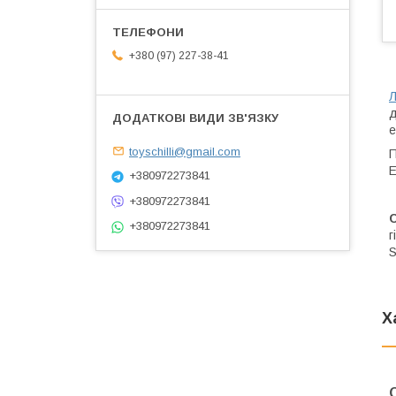
+380 (97) 227-38-41
Л
д
е
toyschilli@gmail.com
П
Е
+380972273841
+380972273841
+380972273841
г
S
Х