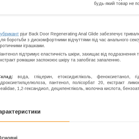
будь-який товар не п
убрикант
pjur Back Door Regenerating Anal Glide забезпечує трив
ля боротьби з дискомфортними відчуттями під час анального секс
ротичними іграшками.
антенол підтримує еластичність шкіри, захищає від подразнення 
кстракт ромашки заспокоює шкіру та запобігає запаленню.
Склад:
вода, гліцерин, етоксидигліколь, феноксиетанол, гідр
ідроксиетилцелюлоза, пантенол, полісорбат 20, екстракт лимонн
ealidae, 1,2-гександиол, дециленгліколь, молочна кислота, бензоат
арактеристики
Основні