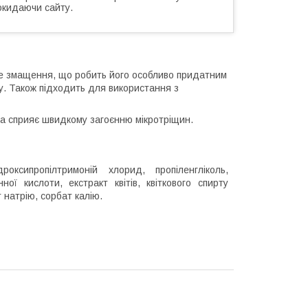
окидаючи сайту.
але змащення, що робить його особливо придатним
у. Також підходить для використання з
та сприяє швидкому загоєнню мікротріщин.
оксипропілтримоній хлорид, пропіленгліколь,
ої кислоти, екстракт квітів, квіткового спирту
 натрію, сорбат калію.