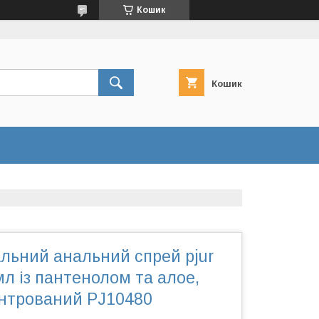
Кошик
Кошик
льний анальний спрей pjur
мл із пантенолом та алое,
нтрований PJ10480