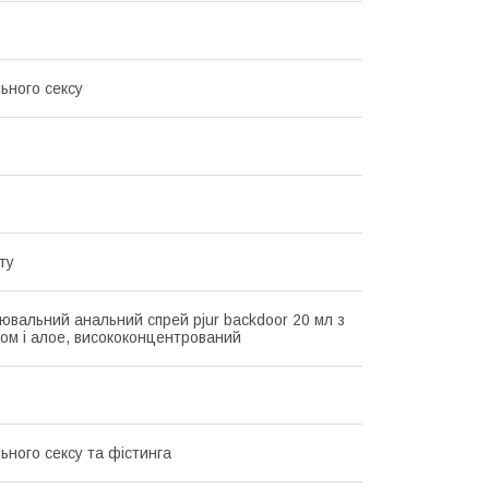
ьного сексу
ту
ювальний анальний спрей pjur backdoor 20 мл з
ом і алое, висококонцентрований
ьного сексу та фістинга