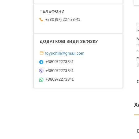
+380 (97) 227-38-41
П
і
М
щ
toyschilli@gmail.com
Р
+380972273841
з
+380972273841
+380972273841
Х