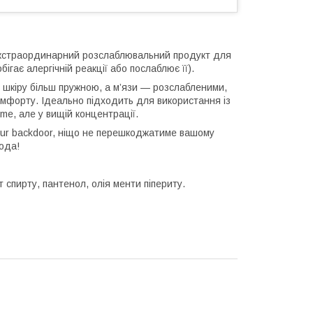
екстраординарний розслаблювальний продукт для
гає алергічній реакції або послаблює її).
ь шкіру більш пружною, а м’язи — розслабленими,
мфорту. Ідеально підходить для використання із
 me, але у вищій концентрації.
 pjur backdoor, ніщо не перешкоджатиме вашому
кода!
т спирту, пантенол, олія менти піпериту.