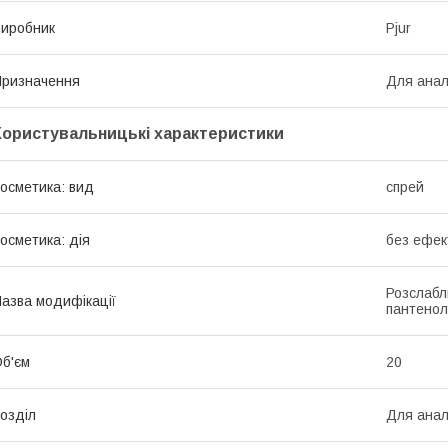
иробник
Pjur
ризначення
Для анал
Користувальницькі характеристики
осметика: вид
спрей
осметика: дія
без ефек
Розслабл
азва модифікації
пантенол
б'єм
20
озділ
Для анал