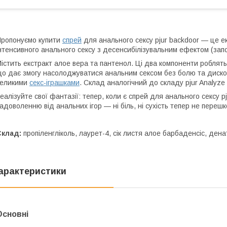
ропонуємо купити
спрей
для анального сексу pjur backdoor — це 
нтенсивного анального сексу з десенсибілізувальним ефектом (запобі
істить екстракт алое вера та пантенол. Ці два компоненти роблят
о дає змогу насолоджуватися анальним сексом без болю та диско
великими
секс-іграшками
. Склад аналогічний до складу pjur Analyze
еалізуйте свої фантазії: тепер, коли є спрей для анального сексу
адоволенню від анальних ігор — ні біль, ні сухість тепер не переш
Склад:
пропіленгліколь, лаурет-4, сік листя алое барбаденсіс, дена
арактеристики
Основні