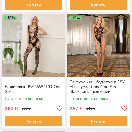
Купити
Купити
–10%
–10%
Сексуальний бодістокінг JSY
Бодістокінг JSY WW7101 One
«Розпусна Лізі» One Size,
Size
Black, сітка, квітковий
візерунок SO8348
Готово до відправки
Готово до відправки
260
287
₴
₴
289 ₴
319 ₴
Купити
Купити