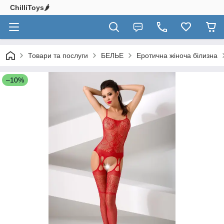
ChilliToys🌶️
Товари та послуги
БЕЛЬЕ
Еротична жіноча білизна
–10%