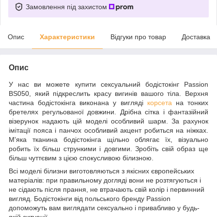
Замовлення під захистом
Опис
Характеристики
Відгуки про товар
Доставка
Опис
У нас ви можете купити сексуальний бодістокінг Passion
BS050, який підкреслить красу вигинів вашого тіла. Верхня
частина бодістокінга виконана у вигляді
корсета
на тонких
бретелях регульованої довжини. Дрібна сітка і фантазійний
візерунок надають цій моделі особливий шарм. За рахунок
імітації пояса і панчох особливий акцент робиться на ніжках.
М'яка тканина бодістокінга щільно облягає їх, візуально
робить їх більш стрункими і довгими. Зробіть свій образ ще
більш чуттєвим з цією спокусливою білизною.
Всі моделі білизни виготовляються з якісних європейських
матеріалів: при правильному догляді вони не розтягуються і
не сідають після прання, не втрачають свій колір і первинний
вигляд. Бодістокінги від польського бренду Passion
допоможуть вам виглядати сексуально і привабливо у будь-
якій ситуації.