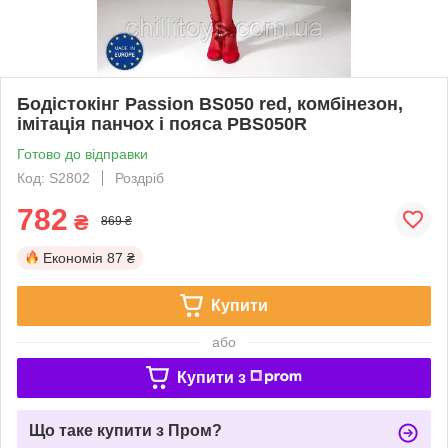
Бодістокінг Passion BS050 red, комбінезон,
імітація панчох і пояса PBS050R
Готово до відправки
Код: S2802
Роздріб
782
₴
869 ₴
Економія
87 ₴
Купити
або
Купити з
Що таке купити з Пром?