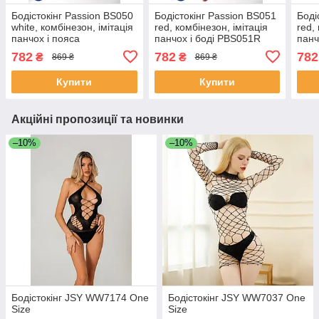
Бодістокінг Passion BS050
Бодістокінг Passion BS051
Боді
white, комбінезон, імітація
red, комбінезон, імітація
red,
панчох і пояса
панчох і боді PBS051R
панч
рука
782
782
782
₴
₴
869 ₴
869 ₴
PBS
Купити
Купити
Акційні пропозиції та новинки
–10%
–10%
Бодістокінг JSY WW7174 One
Бодістокінг JSY WW7037 One
Size
Size