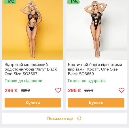
–10%
–10%
Відкритий мереживний
Еротичний боді з відвертими
бодістокінг-боді "Лілу" Black
вирізами "Крісті", One Size
One Size SO3667
Black SO3669
Готово до відправки
Готово до відправки
296
296
₴
₴
329 ₴
329 ₴
Купити
Купити
Показати ще