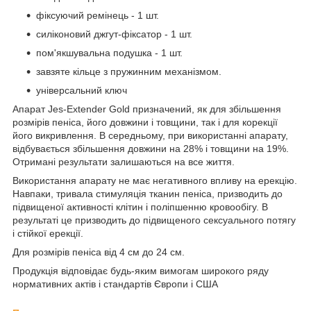
фіксуючий ремінець - 1 шт.
силіконовий джгут-фіксатор - 1 шт.
пом'якшувальна подушка - 1 шт.
завзяте кільце з пружинним механізмом.
універсальний ключ
Апарат Jes-Extender Gold призначений, як для збільшення
розмірів пеніса, його довжини і товщини, так і для корекції
його викривлення. В середньому, при використанні апарату,
відбувається збільшення довжини на 28% і товщини на 19%.
Отримані результати залишаються на все життя.
Використання апарату не має негативного впливу на ерекцію.
Навпаки, тривала стимуляція тканин пеніса, призводить до
підвищеної активності клітин і поліпшенню кровообігу. В
результаті це призводить до підвищеного сексуального потягу
і стійкої ерекції.
Для розмірів пеніса від 4 см до 24 см.
Продукція відповідає будь-яким вимогам широкого ряду
нормативних актів і стандартів Європи і США