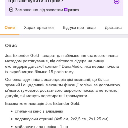
Що таке купити з Пром?
Замовлення під захистом
Опис
Характеристики
Відгуки про товар
Доставка
Опис
Jes-Extender Gold - апарат для збільшення статевого члена
методом розтягування, від світового лідера на ринку
екстендерів датської компанії DanaMedic, яка перша почала
їх виробництво більше 15 років тому.
Основна відмінність екстендерів цієї компанії, це більш
зручний і ощадливий механізм фіксації голівки за допомогою
м'якого, гумового, достатнього широкого паска, а не тонких
джгутів, які можуть перетирати і травмувати.
Базова комплектація Jes-Extender Gold:
стильний кейс з алюмінію
подовжуючи стрижні (4х5 см, 2х2,5 см, 2х1,25 см)
майданчик для пеніса - 1 шт.