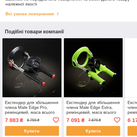
належної якості
Всі умови повернення
Подібні товари компанії
Екстендер для збільшення
Екстендер для збільшення
Екст
члена Male Edge Pro,
члена Male Edge Extra,
член
ремінцевий, маса всього
ремінцевий, маса всього
ремі
65 г, міцний пластик
65 г, міцний пластик
65 г
7 883
7 091
6 1
₴
₴
8 759 ₴
7 879 ₴
ME003
ME002
Купити
Купити