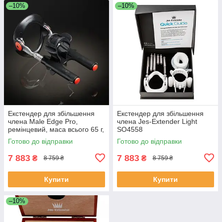
–10%
–10%
Екстендер для збільшення
Екстендер для збільшення
члена Male Edge Pro,
члена Jes-Extender Light
ремінцевий, маса всього 65 г,
SO4558
міцний пластик ME003
Готово до відправки
Готово до відправки
7 883
7 883
₴
₴
8 759 ₴
8 759 ₴
Купити
Купити
–10%