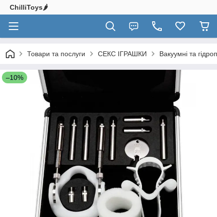
ChilliToys🌶️
Товари та послуги
СЕКС ІГРАШКИ
Вакуумні та гідро
–10%