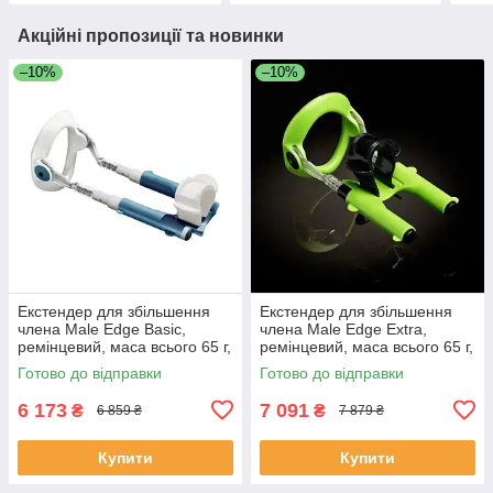
Акційні пропозиції та новинки
–10%
–10%
Екстендер для збільшення
Екстендер для збільшення
члена Male Edge Basic,
члена Male Edge Extra,
ремінцевий, маса всього 65 г,
ремінцевий, маса всього 65 г,
міцний пластик
міцний пластик ME002
Готово до відправки
Готово до відправки
6 173
7 091
₴
₴
6 859 ₴
7 879 ₴
Купити
Купити