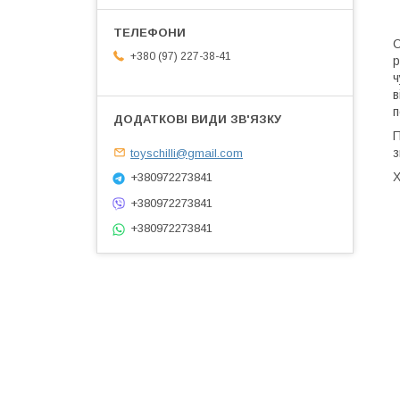
С
+380 (97) 227-38-41
ч
в
п
П
toyschilli@gmail.com
з
Х
+380972273841
+380972273841
+380972273841