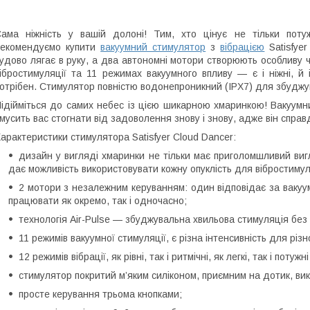
ама ніжність у вашій долоні! Тим, хто цінує не тільки поту
рекомендуємо купити
вакуумний стимулятор
з
вібрацією
Satisfyer
удово лягає в руку, а два автономні мотори створюють особливу 
ібростимуляції та 11 режимах вакуумного впливу — є і ніжні, й 
отрібен. Стимулятор повністю водонепроникний (IPX7) для збуджува
ідійміться до самих небес із цією шикарною хмаринкою! Вакуумни
мусить вас стогнати від задоволення знову і знову, адже він справді
арактеристики стимулятора Satisfyer Cloud Dancer:
дизайн у вигляді хмаринки не тільки має приголомшливий вигл
дає можливість використовувати кожну опуклість для вібростимул
2 мотори з незалежним керуванням: один відповідає за вакуу
працювати як окремо, так і одночасно;
технологія Air-Pulse — збуджувальна хвильова стимуляція без 
11 режимів вакуумної стимуляції, є різна інтенсивність для різн
12 режимів вібрації, як рівні, так і ритмічні, як легкі, так і поту
стимулятор покритий м’яким силіконом, приємним на дотик, вик
просте керування трьома кнопками;