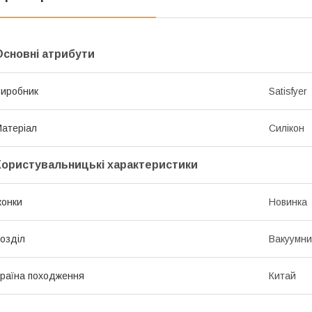
Основні атрибути
иробник
Satisfyer
атеріал
Силікон
Користувальницькі характеристики
конки
Новинка
озділ
Вакуумни
раїна походження
Китай