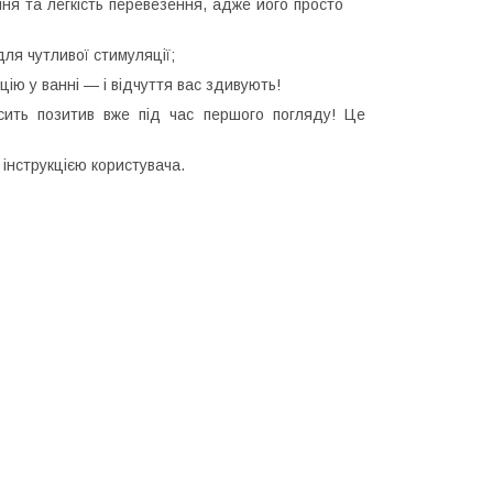
ня та легкість перевезення, адже його просто
ля чутливої стимуляції;
ію у ванні — і відчуття вас здивують!
осить позитив вже під час першого погляду! Це
інструкцією користувача.