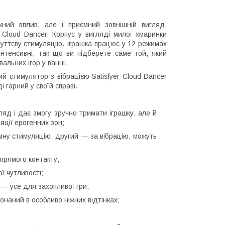
жний вплив, але і приємний зовнішній вигляд,
 Cloud Dancer. Корпус у вигляді милої хмаринки
чуттєву стимуляцію. Іграшка працює у 12 режимах
інтенсивні, так що ви підберете саме той, який
льних ігор у ванні.
й стимулятор з вібрацією Satisfyer Cloud Dancer
 гарний у своїй справі.
яд і дає змогу зручно тримати іграшку, але й
яції ерогенних зон;
мну стимуляцію, другий — за вібрацію, можуть
прямого контакту;
ої чутливості;
жні — усе для захопливої гри;
онаний в особливо ніжних відтінках;