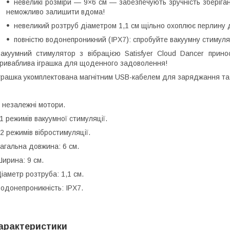
невеликі розміри — 9×6 см — забезпечують зручність зберіган
неможливо залишити вдома!
невеликий розтруб діаметром 1,1 см щільно охоплює перлину д
повністю водонепроникний (IPX7): спробуйте вакуумну стимуляц
акуумний стимулятор з вібрацією Satisfyer Cloud Dancer прин
риваблива іграшка для щоденного задоволення!
грашка укомплектована магнітним USB-кабелем для заряджання та 
 незалежні мотори.
1 режимів вакуумної стимуляції.
2 режимів вібростимуляції.
агальна довжина: 6 см.
ирина: 9 см.
іаметр розтруба: 1,1 см.
одонепроникність: IPX7.
арактеристики