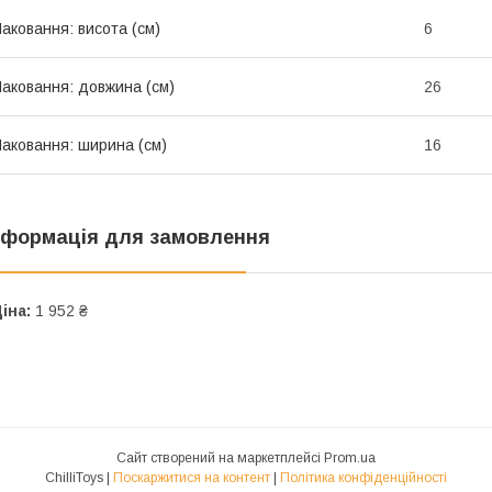
аковання: висота (см)
6
аковання: довжина (см)
26
аковання: ширина (см)
16
нформація для замовлення
іна:
1 952 ₴
Сайт створений на маркетплейсі
Prom.ua
ChilliToys |
Поскаржитися на контент
|
Політика конфіденційності