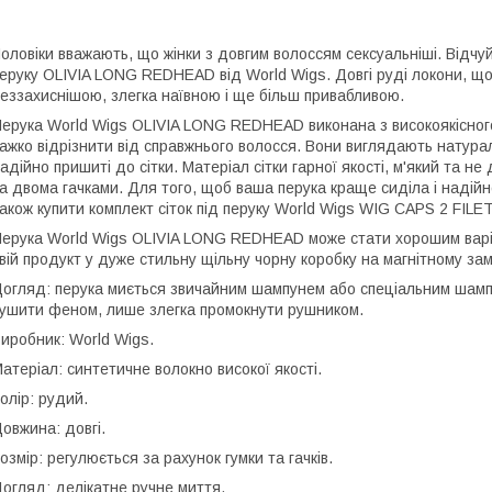
оловіки вважають, що жінки з довгим волоссям сексуальніші. Відч
еруку OLIVIA LONG REDHEAD від World Wigs. Довгі руді локони, щ
еззахиснішою, злегка наївною і ще більш привабливою.
ерука World Wigs OLIVIA LONG REDHEAD виконана з високоякісного
ажко відрізнити від справжнього волосся. Вони виглядають натураль
адійно пришиті до сітки. Матеріал сітки гарної якості, м'який та н
а двома гачками. Для того, щоб ваша перука краще сиділа і наді
акож купити комплект сіток під перуку World Wigs WIG CAPS 2 FIL
ерука World Wigs OLIVIA LONG REDHEAD може стати хорошим варіа
вій продукт у дуже стильну щільну чорну коробку на магнітному зам
огляд: перука миється звичайним шампунем або спеціальним шамп
ушити феном, лише злегка промокнути рушником.
иробник: World Wigs.
атеріал: синтетичне волокно високої якості.
олір: рудий.
овжина: довгі.
озмір: регулюється за рахунок гумки та гачків.
огляд: делікатне ручне миття.