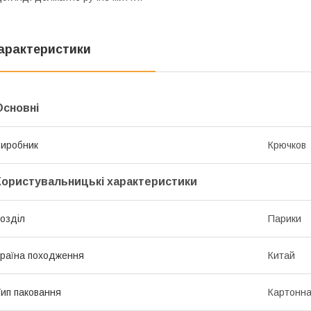
арактеристики
Основні
иробник
Крючков
Користувальницькі характеристики
озділ
Парики
раїна походження
Китай
ип паковання
Картонна