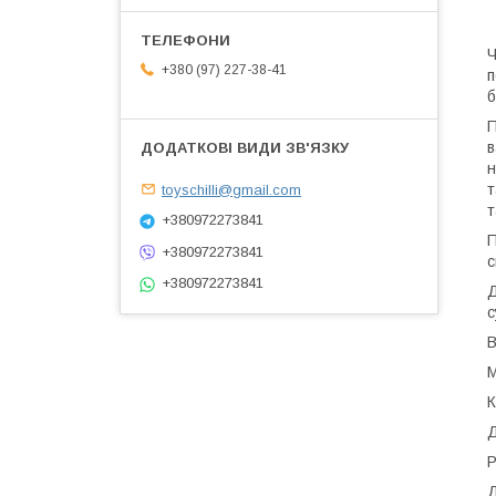
Ч
+380 (97) 227-38-41
п
б
П
в
н
toyschilli@gmail.com
т
т
+380972273841
П
+380972273841
с
+380972273841
Д
с
В
М
К
Д
Р
Д