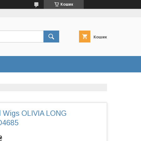
Кошик
Кошик
d Wigs OLIVIA LONG
O4685
₴