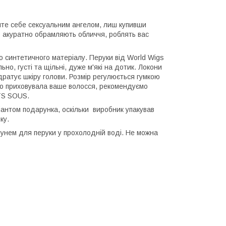
уйте себе сексуальним ангелом, лиш купивши
о акуратно обрамляють обличчя, роблять вас
 синтетичного матеріалу. Перуки від World Wigs
но, густі та щільні, дуже м'які на дотик. Локони
е дратує шкіру голови. Розмір регулюється гумкою
йно приховувала ваше волосся, рекомендуємо
ETS SOUS.
нтом подарунка, оскільки виробник упакував
ку.
унем для перуки у прохолодній воді. Не можна