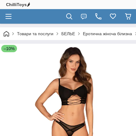
ChilliToys🌶️
Товари та послуги
БЕЛЬЕ
Еротична жіноча білизна
–10%