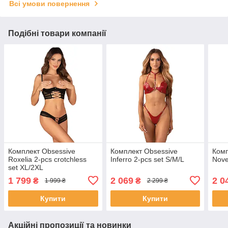
Всі умови повернення
Подібні товари компанії
Комплект Obsessive
Комплект Obsessive
Комп
Roxelia 2-pcs crotchless
Inferro 2-pcs set S/M/L
Nove
set XL/2XL
1 799
2 069
2 0
₴
₴
1 999 ₴
2 299 ₴
Купити
Купити
Акційні пропозиції та новинки