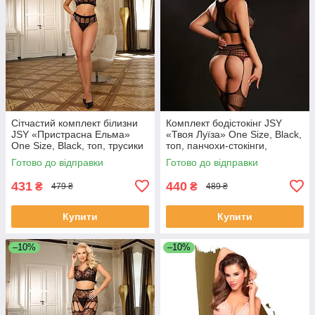
Сітчастий комплект білизни
Комплект бодістокінг JSY
JSY «Пристрасна Ельма»
«Твоя Луїза» One Size, Black,
One Size, Black, топ, трусики
топ, панчохи-стокінги,
з високою посадкою SO8346
імітація гартерів, сіт SO9262
Готово до відправки
Готово до відправки
431
440
₴
₴
479 ₴
489 ₴
Купити
Купити
–10%
–10%