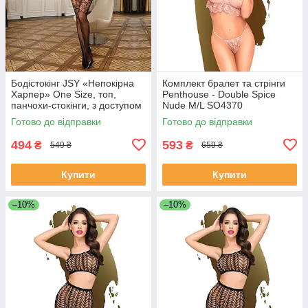
Бодістокінг JSY «Непокірна
Комплект бралет та стрінги
Харпер» One Size, топ,
Penthouse - Double Spice
панчохи-стокінги, з доступом
Nude M/L SO4370
SO9275
Готово до відправки
Готово до відправки
494
593
₴
₴
549 ₴
659 ₴
Купити
Купити
–10%
–10%