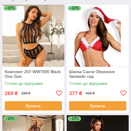
–10%
–10%
Комплект JSY WW7006 Black
Шапка Санти Obsessive
One Size
Santastic cap
Готово до відправки
Готово до відправки
269
377
₴
₴
299 ₴
419 ₴
Купити
Купити
–10%
–10%