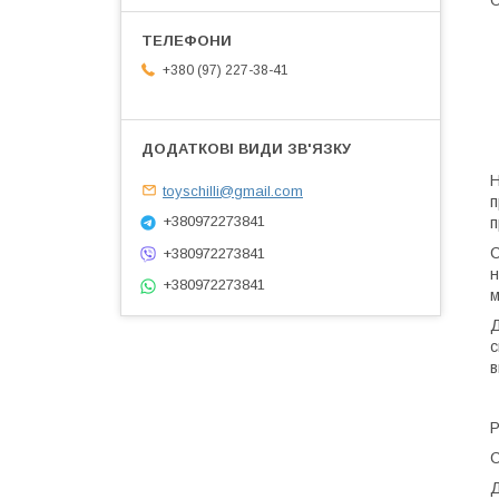
О
+380 (97) 227-38-41
Н
toyschilli@gmail.com
п
+380972273841
п
С
+380972273841
н
+380972273841
м
Д
с
в
Р
С
Д