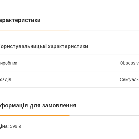
арактеристики
Користувальницькі характеристики
иробник
Obsessiv
озділ
Сексуаль
нформація для замовлення
іна:
599 ₴