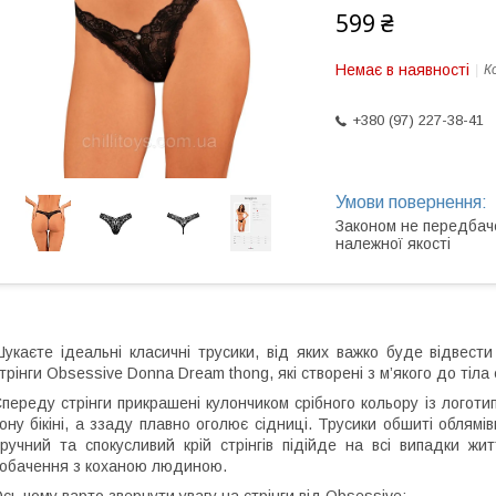
599 ₴
Немає в наявності
К
+380 (97) 227-38-41
Законом не передбач
належної якості
укаєте ідеальні класичні трусики, від яких важко буде відвести
трінги Obsessive Donna Dream thong, які створені з м’якого до тіл
переду стрінги прикрашені кулончиком срібного кольору із логот
ону бікіні, а ззаду плавно оголює сідниці. Трусики обшиті облям
ручний та спокусливий крій стрінгів підійде на всі випадки ж
обачення з коханою людиною.