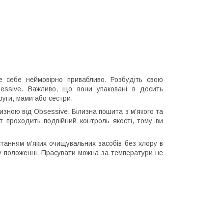
те себе неймовірно привабливо. Розбудіть свою
sessive. Важливо, що вони упаковані в досить
руги, мами або сестри.
зною від Obsessive. Білизна пошита з м’якого та
т проходить подвійний контроль якості, тому ви
танням м’яких очищувальних засобів без хлору в
у положенні. Прасувати можна за температури не