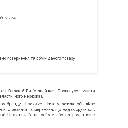
од:
SO8640
ено повернення та обмін даного товару
 очі Вітаємо! Ви їх знайшли! Пропонуємо купити
а еластичного мережива.
ипом бренду Obsessive. Ніжне мереживо обволікає
івкою з резинки та мережива, що надає зручності.
иття! Надягніть їх на роботу або на романтичне