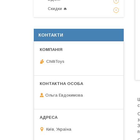
Скидки 🔥
КОНТАКТИ
ChilliToys
Ольга Евдокимова
Ш
с
С
з
З
Київ, Україна
п