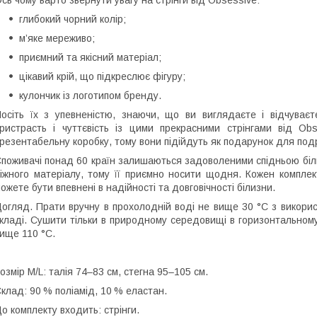
сь чому варто звернути увагу на стрінги від Obsessive:
глибокий чорний колір;
м’яке мереживо;
приємний та якісний матеріал;
цікавий крій, що підкреслює фігуру;
кулончик із логотипом бренду.
осіть їх з упевненістю, знаючи, що ви виглядаєте і відчуває
ристрасть і чуттєвість із цими прекрасними стрінгами від Ob
резентабельну коробку, тому вони підійдуть як подарунок для под
поживачі понад 60 країн залишаються задоволеними спідньою біли
іжного матеріалу, тому її приємно носити щодня. Кожен комплек
ожете бути впевнені в надійності та довговічності білизни.
огляд. Прати вручну в прохолодній воді не вище 30 °C з викорис
кладі. Сушити тільки в природному середовищі в горизонтальном
ище 110 °C.
озмір M/L: талія 74–83 см, стегна 95–105 см.
клад: 90 % поліамід, 10 % еластан.
о комплекту входить: стрінги.