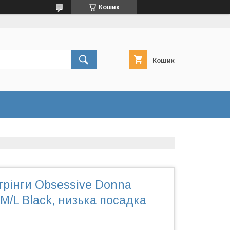
Кошик
Кошик
трінги Obsessive Donna
M/L Black, низька посадка