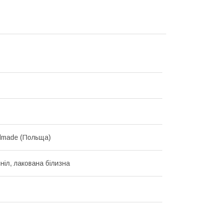
dmade (Польща)
ініл, лакована білизна