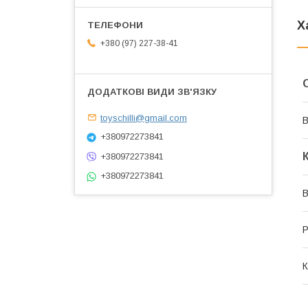
Х
+380 (97) 227-38-41
toyschilli@gmail.com
В
+380972273841
+380972273841
+380972273841
В
Р
К