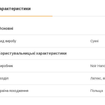
арактеристики
Основні
ид виробу
Сукні
Користувальницькі характеристики
иробник
Noir Han
озділ
Латекс, в
раїна походження
Польща