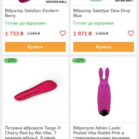
Вібратор Satisfyer Exciterrr
Вібратор Satisfyer Dew Drop
Berry
Blue
Готово до відправки
Готово до відправки
1 733
1 971
₴
₴
2 039 ₴
2 319 ₴
Купити
Купити
–15%
–10%
Потужна віброкуля Tango X
Вібропуля Adrien Lastic
Cherry Red by We-Vibe, 7
Pocket Vibe Rabbit Pink зі
режимів вібрації, 8 рівнів
стимулювальними вушками