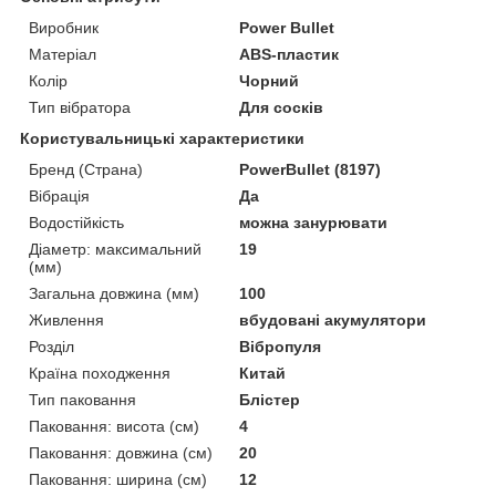
Виробник
Power Bullet
Матеріал
ABS-пластик
Колір
Чорний
Тип вібратора
Для сосків
Користувальницькі характеристики
Бренд (Страна)
PowerBullet (8197)
Вібрація
Да
Водостійкість
можна занурювати
Діаметр: максимальний
19
(мм)
Загальна довжина (мм)
100
Живлення
вбудовані акумулятори
Розділ
Вібропуля
Країна походження
Китай
Тип паковання
Блістер
Паковання: висота (см)
4
Паковання: довжина (см)
20
Паковання: ширина (см)
12