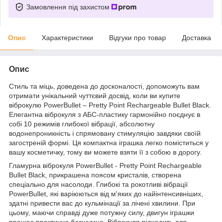
Замовлення під захистом
Опис
Характеристики
Відгуки про товар
Доставка
Опис
Стиль та міць, доведена до досконалості, допоможуть вам
отримати унікальний чуттєвий досвід, коли ви купите
віброкулю PowerBullet – Pretty Point Rechargeable Bullet Black.
Елегантна віброкуля з АБС-пластику гармонійно поєднує в
собі 10 режимів глибокої вібрації, абсолютну
водонепроникність і спрямовану стимуляцію завдяки своїй
загостреній формі. Ця компактна іграшка легко поміститься у
вашу косметичку, тому ви можете взяти її з собою в дорогу.
Гламурна віброкуля PowerBullet - Pretty Point Rechargeable
Bullet Black, прикрашена поясом кристалів, створена
спеціально для насолоди. Глибокі та рокотливі вібрації
PowerBullet, які варіюються від м'яких до найінтенсивніших,
здатні привести вас до кульмінації за лічені хвилини. При
цьому, маючи справді дуже потужну силу, двигун іграшки
працює практично безшумно. Віброкуля підходить для