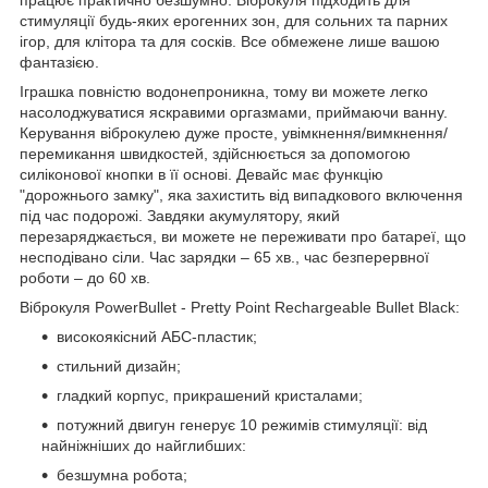
стимуляції будь-яких ерогенних зон, для сольних та парних
ігор, для клітора та для сосків. Все обмежене лише вашою
фантазією.
Іграшка повністю водонепроникна, тому ви можете легко
насолоджуватися яскравими оргазмами, приймаючи ванну.
Керування віброкулею дуже просте, увімкнення/вимкнення/
перемикання швидкостей, здійснюється за допомогою
силіконової кнопки в її основі. Девайс має функцію
"дорожнього замку", яка захистить від випадкового включення
під час подорожі. Завдяки акумулятору, який
перезаряджається, ви можете не переживати про батареї, що
несподівано сіли. Час зарядки – 65 хв., час безперервної
роботи – до 60 хв.
Віброкуля PowerBullet - Pretty Point Rechargeable Bullet Black:
високоякісний АБС-пластик;
стильний дизайн;
гладкий корпус, прикрашений кристалами;
потужний двигун генерує 10 режимів стимуляції: від
найніжніших до найглибших:
безшумна робота;