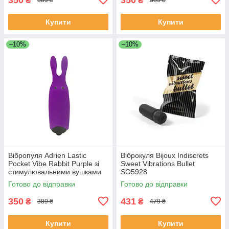
₴
₴
389 ₴
389 ₴
Купити
Купити
–10%
–10%
Вібропуля Adrien Lastic
Віброкуля Bijoux Indiscrets
Pocket Vibe Rabbit Purple зі
Sweet Vibrations Bullet
стимулювальними вушками
SO5928
Готово до відправки
Готово до відправки
350
431
₴
₴
389 ₴
479 ₴
Купити
Купити