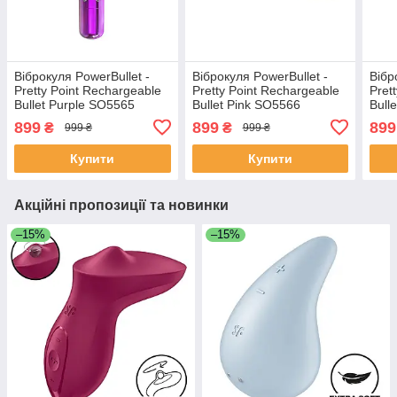
Віброкуля PowerBullet -
Віброкуля PowerBullet -
Вібр
Pretty Point Rechargeable
Pretty Point Rechargeable
Pret
Bullet Purple SO5565
Bullet Pink SO5566
Bull
899
899
899
₴
₴
999 ₴
999 ₴
Купити
Купити
Акційні пропозиції та новинки
–15%
–15%