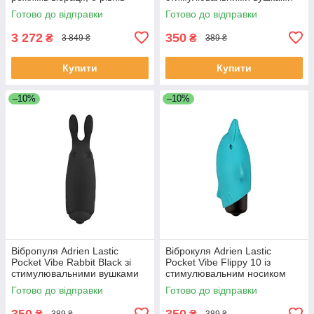
інтенсивності SO6932
AD33421
Готово до відправки
Готово до відправки
3 272
350
₴
₴
3 849 ₴
389 ₴
Купити
Купити
–10%
–10%
Вібропуля Adrien Lastic
Віброкуля Adrien Lastic
Pocket Vibe Rabbit Black зі
Pocket Vibe Flippy 10 із
стимулювальними вушками
стимулювальним носиком
AD33499
Готово до відправки
Готово до відправки
350
350