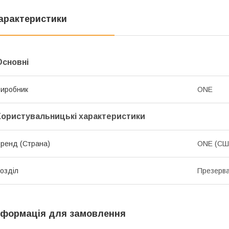
арактеристики
Основні
иробник
ONE
Користувальницькі характеристики
ренд (Страна)
ONE (СШ
озділ
Презерв
нформація для замовлення