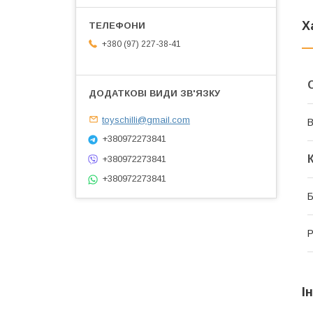
Х
+380 (97) 227-38-41
toyschilli@gmail.com
В
+380972273841
+380972273841
+380972273841
Б
Р
І