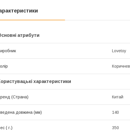
арактеристики
Основні атрибути
иробник
Lovetoy
олір
Коричне
Користувацькі характеристики
ренд (Страна)
Китай
ведена довжина (мм)
140
ес ( г.)
350