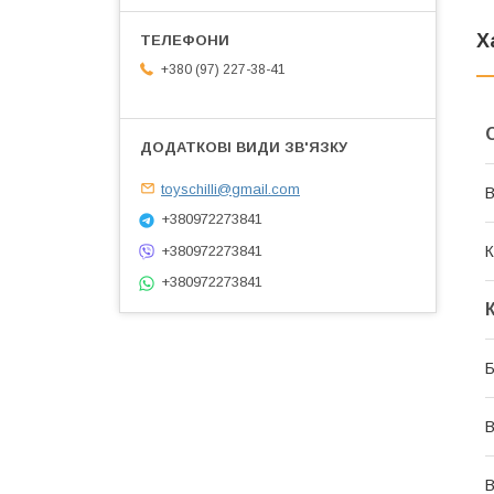
Х
+380 (97) 227-38-41
toyschilli@gmail.com
В
+380972273841
+380972273841
К
+380972273841
Б
В
В