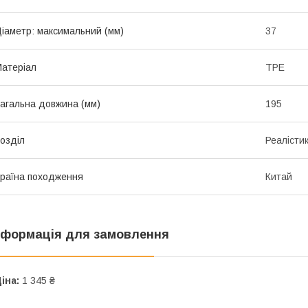
іаметр: максимальний (мм)
37
атеріал
TPE
агальна довжина (мм)
195
озділ
Реалісти
раїна походження
Китай
нформація для замовлення
іна:
1 345 ₴