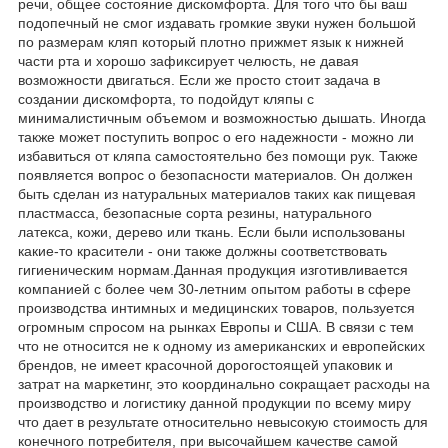
речи, общее состояние дискомфорта. Для того что бы ваш
подопечный не смог издавать громкие звуки нужен большой
по размерам кляп который плотно прижмет язык к нижней
части рта и хорошо зафиксирует челюсть, не давая
возможности двигаться. Если же просто стоит задача в
создании дискомфорта, то подойдут кляпы с
минималистичным объемом и возможностью дышать. Иногда
также может поступить вопрос о его надежности - можно ли
избавиться от кляпа самостоятельно без помощи рук. Также
появляется вопрос о безопасности материалов. Он должен
быть сделан из натуральных материалов таких как пищевая
пластмасса, безопасные сорта резины, натурального
латекса, кожи, дерево или ткань. Если были использованы
какие-то красители - они также должны соответствовать
гигиеническим нормам.Данная продукция изготивливается
компанией с более чем 30-летним опытом работы в сфере
производства интимных и медицинских товаров, пользуется
огромным спросом на рынках Европы и США. В связи с тем
что не относится не к одному из американских и европейских
брендов, не имеет красочной дорогостоящей упаковик и
затрат на маркетинг, это координально сокращает расходы на
производство и логистику данной продукции по всему миру
что дает в результате относительно невысокую стоимость для
конечного потребителя, при высочайшем качестве самой