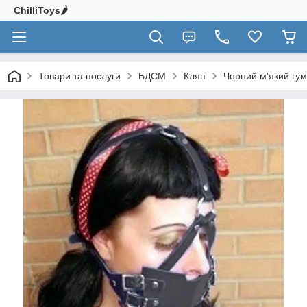
ChilliToys🌶️
Товари та послуги
БДСМ
Кляп
Чорний м'який гу