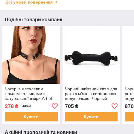
Всі умови повернення
Подібні товари компанії
Чокер із металевим
Чорний шкіряний кляп для
Чорн
кільцем та шипами з
рота з м'якою силіконовою
рота
натуральної шкіри Art of
подушечкою, Черный
поду
Sex - Ruby, колір Чорний
Чер
278
705
870
₴
₴
309 ₴
Купити
Купити
Акційні пропозиції та новинки