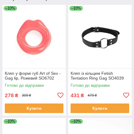
–10%
–10%
Кляп у формі губ Art of Sex -
Кляп із кільцем Fetish
Gag lip, Рожевий SO6702
Tentation Ring Gag SO4039
Готово до відправки
Готово до відправки
278
431
₴
₴
309 ₴
479 ₴
Купити
Купити
–10%
–10%