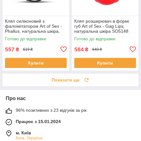
Кляп силіконовий з
Кляп розширювач в формі
фалоімітатором Art of Sex -
губ Art of Sex - Gag Lips,
Phallus, натуральна шкіра,
натуральна шкіра SO5148
чорний
Готово до відправки
Готово до відправки
557
584
₴
₴
619 ₴
649 ₴
Купити
Купити
Показати ще
Про нас
96% позитивних з 23 відгуків за рік
Працює з 15.01.2024
м. Київ
Київ, Україна