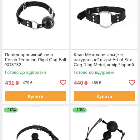
Повітропроникний кляп
Кляп Металеве кільце із
Fetish Tentation Rigid Gag Ball
натуральної шкіри Art of Sex -
SO3732
Gag Ring Metal, колір Чорний
SO6790
Готово до відправки
Готово до відправки
431
440
₴
₴
479 ₴
489 ₴
Купити
Купити
–10%
–10%