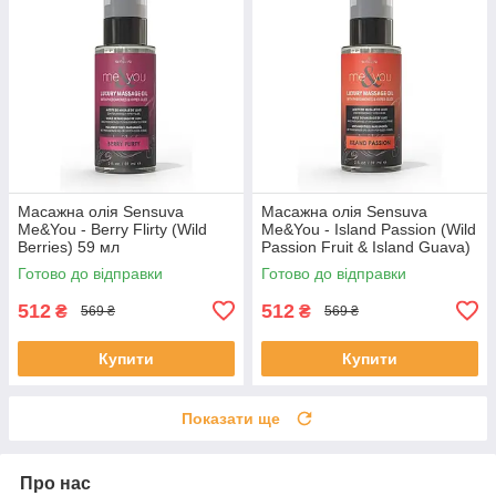
Масажна олія Sensuva
Масажна олія Sensuva
Me&You - Berry Flirty (Wild
Me&You - Island Passion (Wild
Berries) 59 мл
Passion Fruit & Island Guava)
59 мл
Готово до відправки
Готово до відправки
512
512
₴
₴
569 ₴
569 ₴
Купити
Купити
Показати ще
Про нас