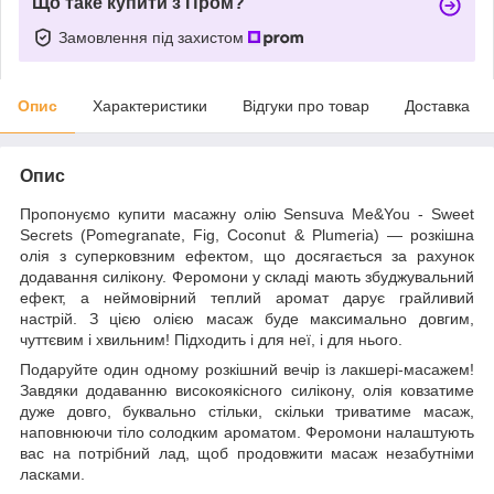
Що таке купити з Пром?
Замовлення під захистом
Опис
Характеристики
Відгуки про товар
Доставка
Опис
Пропонуємо купити масажну олію Sensuva Me&You - Sweet
Secrets (Pomegranate, Fig, Coconut & Plumeria) — розкішна
олія з суперковзним ефектом, що досягається за рахунок
додавання силікону. Феромони у складі мають збуджувальний
ефект, а неймовірний теплий аромат дарує грайливий
настрій. З цією олією масаж буде максимально довгим,
чуттєвим і хвильним! Підходить і для неї, і для нього.
Подаруйте один одному розкішний вечір із лакшері-масажем!
Завдяки додаванню високоякісного силікону, олія ковзатиме
дуже довго, буквально стільки, скільки триватиме масаж,
наповнюючи тіло солодким ароматом. Феромони налаштують
вас на потрібний лад, щоб продовжити масаж незабутніми
ласками.