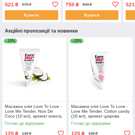
їстівна, подарункове
мл) з феромонами
їсті
521
755
521
₴
₴
579 ₴
839 ₴
паковання
пако
Купити
Купити
Акційні пропозиції та новинки
–10%
–10%
Масажна олія Love To Love -
Масажна олія Love To Love -
Love Me Tender, Noix De
Love Me Tender, Cotton candy
Coco (10 мл), аромат кокоса,
(10 мл), аромат цукрова
без парабенів
вата, без парабенів
Готово до відправки
Готово до відправки
125
125
₴
₴
139 ₴
139 ₴