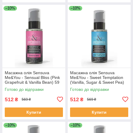
–10%
–10%
Масажна олія Sensuva
Масажна олія Sensuva
Me&You - Sensual Bliss (Pink
Me&You - Sweet Temptation
Grapefruit & Vanilla Bean) 59
(Vanilla, Sugar & Sweet Pea)
мл
59 мл
Готово до відправки
Готово до відправки
512
512
₴
₴
569 ₴
569 ₴
Купити
Купити
–10%
–10%