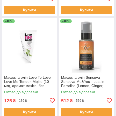
Купити
Купити
–10%
–10%
Масажна олія Love To Love -
Масажна олія Sensuva
Love Me Tender, Mojito (10
Sensuva Me&You - Lust in
мл), аромат мохіто, без
Paradise (Lemon, Ginger,
парабенів
Orange, Vanilla & Sugar) 59 м
Готово до відправки
Готово до відправки
125
512
₴
₴
139 ₴
569 ₴
Купити
Купити