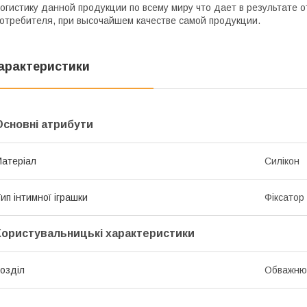
огистику данной продукции по всему миру что дает в результате 
отребителя, при высочайшем качестве самой продукции.
арактеристики
Основні атрибути
атеріал
Силікон
ип інтимної іграшки
Фіксатор
Користувальницькі характеристики
озділ
Обважню