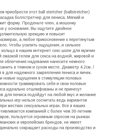
приобрести этот ball stertcher (ballstretcher)
асадка боллстретчер для пениса. Мягкий и
жит форму. Проденьте член, а мошонку
ые у основания. Вы ощутите двойное
одолжительную эрекцию и повысит
 размерах, а любое прикосновение к перетянутым
ело. Чтобы усилить ощущения, и сильнее
 кольцо в нашем интернет секс шопе для мужчин
й смазкой гелем для секса на водной, жировой и
ля облегчения надевания нанесите немного
анить в темном и сухом месте. Диаметр 4.2см. /
я в для надежного закрепления пениса и яичек.
 и новые ощущения в стимуляции половых
можности травмировать себя и свои половые
иса идеально отшлифованы и не принесут
в для пениса подойдут на любой вкус и желание
альных игр нельзя сосчитать ведь вариантов
при жестких сексуальных играх. Все в ваших
отивливается компанией с более чем 30-летним
аров, пользуется огромным спросом на рынках
иканских и европейских брендов, не имеет
ординально сокращает расходы на производство и