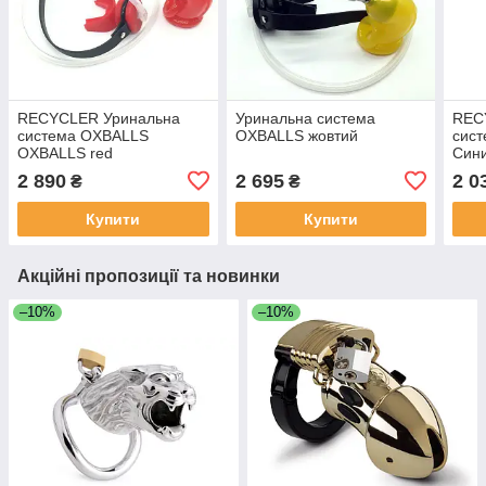
RECYCLER Уринальна
Уринальна система
REC
система OXBALLS
OXBALLS жовтий
сист
OXBALLS red
Син
2 890
2 695
2 0
₴
₴
Купити
Купити
Акційні пропозиції та новинки
–10%
–10%