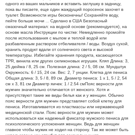
одного из ваших мальчиков и вставить заглушку в задницу,
пока вы писаете, еще один жаждущий поросенок захочет в
туалет. Возможности игры бесконечны! Сохраняйте воду,
пейте больше мочи ... Сделано в США Безопасный
смазочный материал: на водной основе (рекомендуется), на
основе масла Инструкции по чистке: Немедленно промойте
после использования с мылом и теплой водой или
разбавленным раствором отбеливателя / воды. Воздух сухой,
хранить продукт вдали от солнечного света и высокой
температуры. Избегайте хранения продукта, касающегося
TPR, винила или других силиконовых игрушек. Кляп Длина: 3,
25 дюйма / 8, 25 см. Полезная длина: 2 / 5, 08 см. Мундштук
Окружность: 6 / 15, 24 см. Вес: 2, 7 унции. Клетка для пениса
Общая длина: 3, 5 / 8, 89 см. Диаметр пениса: 1 x 1, 5 / 2, 54
см x 3, 81 см Диаметр яичек: 1 / 2.54 смПояс верности для
мужчин значительно отличается от женского. Хотя и
присутствуют такие же виды белья как и у женщин. Обычно
пояс верности для мужчин представляет собой клетку для
пениса. Изготавливается из пластмассы или нержавеющей
медицинской стали. Пояс верности для мужчин может
использоваться как надежный фиксатор мужского пениса для
психологического успокоения женщин. Ведь для женщин
главное чтобы мужик не ходил на сторону. Так же может быть