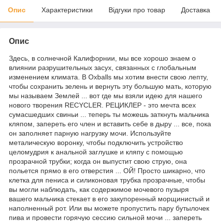
Опис
Характеристики
Відгуки про товар
Доставка
Опис
Здесь, в солнечной Калифорнии, мы все хорошо знаем о
влиянии разрушительных засух, связанных с глобальным
изменением климата. В Oxballs мы хотим внести свою лепту,
чтобы сохранить зелень и вернуть эту большую мать, которую
мы называем Землей ... вот где мы взяли идею для нашего
нового творения RECYCLER. РЕЦИКЛЕР - это мечта всех
сумасшедших свиньи ... теперь ты можешь заткнуть мальчика
кляпом, запереть его член и вставить себе в дыру ... все, пока
он заполняет парную нагрузку мочи. Используйте
металическую воронку, чтобы подключить устройство
целомудрия к анальной заглушке и кляпу с помощью
прозрачной трубки; когда он выпустит свою струю, она
польется прямо в его отверстия ... ОЙ! Просто шикарно, что
клетка для пениса и силиконовая трубка прозрачные, чтобы
вы могли наблюдать, как содержимое мочевого пузыря
вашего мальчика стекает в его закупоренный морщинистый и
наполненный рот. Или вы можете пропустить пару бутылочек
пива и провести горячую сессию сильной мочи ... запереть