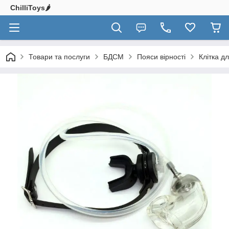
ChilliToys🌶️
Товари та послуги
БДСМ
Пояси вірності
Клітка д