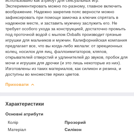
использовано как атрибут для сексуальных игр.
Экспериментировать можно по-разному, главное включить
воображение. Надежно закрепив пояс верности можно
зафиксировать при помощи замочка а ключик спрятать в
надежном месте, и заставить мужчину заслужить его. Не
требует особого ухода за конструкцией, достаточно промыть
под проточной водой с мылом.Oxballs производит грязные
игрушки для мальчиков и мужчин. Калифорнийская компания
предлагает все, что вы когда-либо желали: от эрекционных
колец, носилок для яиц, фаллоимитаторов, кляпов,
открывателей отверстий и удлинителей до звуков, пробок для
мочи и игрушек для дрочки (и это лишь некоторые из них).
Изготовлены из таких материалов, как силикон и резина, и
доступны во множестве ярких цветов.
Приховати
Характеристики
Основні атрибути
Колір
Прозорий
Матеріал
Силікон