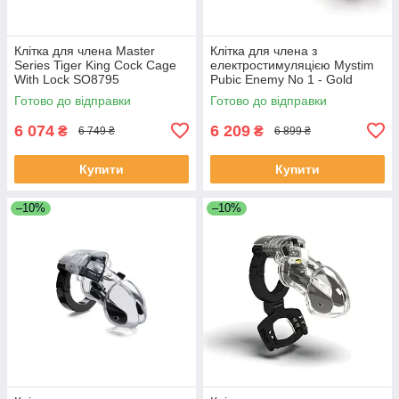
Клітка для члена Master
Клітка для члена з
Series Tiger King Cock Cage
електростимуляцією Mystim
With Lock SO8795
Pubic Enemy No 1 - Gold
Edition ST3809
Готово до відправки
Готово до відправки
6 074
6 209
₴
₴
6 749 ₴
6 899 ₴
Купити
Купити
–10%
–10%