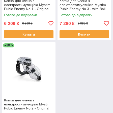
Клітка для члена з
Клітка для члена з
електростимуляцією Mystim
електростимуляцією Mystim
Pubic Enemy No 1 - Original
Pubic Enemy No 3 - with Ball
Squeezer ST3810
Готово до відправки
Готово до відправки
6 209
7 280
₴
₴
6 899 ₴
8 089 ₴
Купити
Купити
–10%
Клітка для члена з
електростимуляцією Mystim
Pubic Enemy No 2 - Original