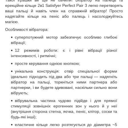
ерекційне кільце 2в1 Satisfyer Perfect Pair 3 легко перетворять
ваші пальці й навіть член на справжній вібратор! Просто
надягайте кільце на пеніс або палець і насолоджуйтесь
магією.
Особливості вібратора:
суперпотужний мотор забезпечує особливо глибокі
вібрації;
12 режимів роботи: є і рівні вібрації різної
інтенсивності, і ритмічні;
просте керування однією кнопкою;
унікальна конструкція: отвір спеціальної форми
ідеально підходить під два або три пальці — надягніть
вібратор на пальці, торкніться ними партнера або
партнерки, і ви будете здивовані, наскільки сильно вони
вібрують;
вібрувальна частина чудово підійде і для прямої
стимуляції зовнішніх ерогенних зон у нього й у неї
(внутрішня сторона стегна, яєчка, пеніс, клітор, соски та
будь-які інші);
еластичне кільце легко розтягується до діаметра ~5