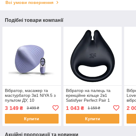
Всі умови повернення
Подібні товари компанії
Вібратор, масажер та
Вібратор на палець та
Вібр
мастурбатор 3в1 NIYA 5 з
ерекційне кільце 2в1
Love
пультом ДУ, 10
Satisfyer Perfect Pair 1
вібр
віброрежимів SO7319
на ч
3 149
1 043
2 0
₴
₴
3 499 ₴
1 159 ₴
Купити
Купити
Акційні пропозиції та новинки