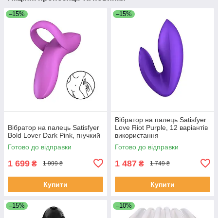
–15%
–15%
Вібратор на палець Satisfyer
Вібратор на палець Satisfyer
Love Riot Purple, 12 варіантів
Bold Lover Dark Pink, гнучкий
використання
Готово до відправки
Готово до відправки
1 699
1 487
₴
₴
1 999 ₴
1 749 ₴
Купити
Купити
–15%
–10%