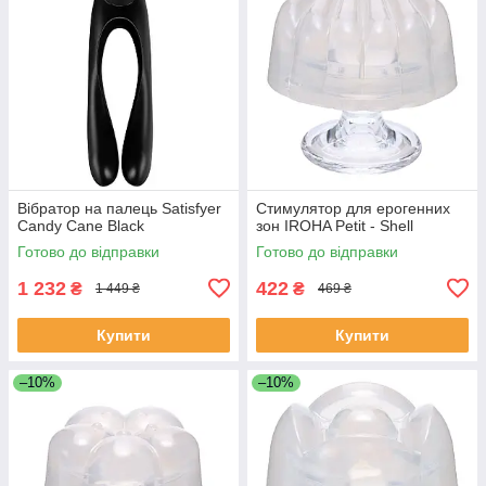
Вібратор на палець Satisfyer
Стимулятор для ерогенних
Candy Cane Black
зон IROHA Petit - Shell
Готово до відправки
Готово до відправки
1 232
422
₴
₴
1 449 ₴
469 ₴
Купити
Купити
–10%
–10%