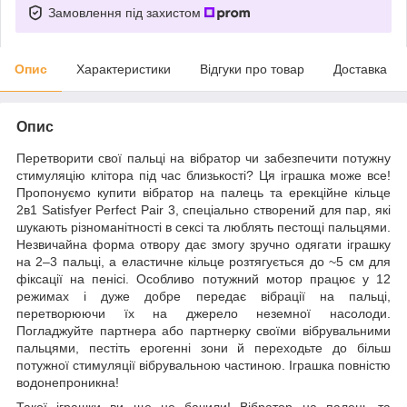
Замовлення під захистом
Опис
Характеристики
Відгуки про товар
Доставка
Опис
Перетворити свої пальці на вібратор чи забезпечити потужну
стимуляцію клітора під час близькості? Ця іграшка може все!
Пропонуємо купити вібратор на палець та ерекційне кільце
2в1 Satisfyer Perfect Pair 3, спеціально створений для пар, які
шукають різноманітності в сексі та люблять пестощі пальцями.
Незвичайна форма отвору дає змогу зручно одягати іграшку
на 2–3 пальці, а еластичне кільце розтягується до ~5 см для
фіксації на пенісі. Особливо потужний мотор працює у 12
режимах і дуже добре передає вібрації на пальці,
перетворюючи їх на джерело неземної насолоди.
Погладжуйте партнера або партнерку своїми вібрувальними
пальцями, пестіть ерогенні зони й переходьте до більш
потужної стимуляції вібрувальною частиною. Іграшка повністю
водонепроникна!
Такої іграшки ви ще не бачили! Вібратор на палець та