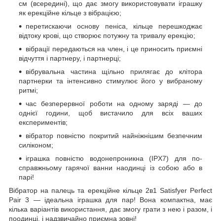
см (всередині), що дає змогу використовувати іграшку
як ерекційне кільце з вібрацією;
перетискаючи основу пеніса, кільце перешкоджає
відтоку крові, що створює потужну та тривалу ерекцію;
вібрації передаються на член, і це приносить приємні
відчуття і партнеру, і партнерці;
вібрувальна частина щільно прилягає до клітора
партнерки та інтенсивно стимулює його у вибраному
ритмі;
час безперервної роботи на одному заряді — до
однієї години, щоб вистачило для всіх ваших
експериментів;
вібратор повністю покритий найніжнішим безпечним
силіконом;
іграшка повністю водонепроникна (IPX7) для по-
справжньому гарячої ванни наодинці із собою або в
парі!
Вібратор на палець та ерекційне кільце 2в1 Satisfyer Perfect
Pair 3 — ідеальна іграшка для пар! Вона компактна, має
кілька варіантів використання, дає змогу грати з нею і разом, і
поодинці, і надзвичайно приємна зовні!