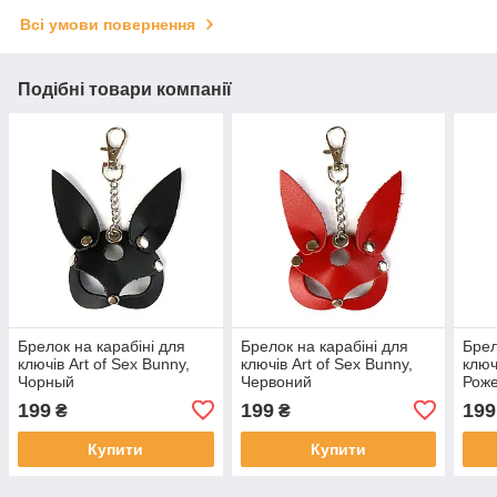
Всі умови повернення
Подібні товари компанії
Брелок на карабіні для
Брелок на карабіні для
Брел
ключів Art of Sex Bunny,
ключів Art of Sex Bunny,
ключ
Чорный
Червоний
Рож
199
199
199
₴
₴
Купити
Купити