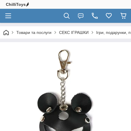
ChilliToys🌶️
Товари та послуги
СЕКС ІГРАШКИ
Ігри, подарунки, 