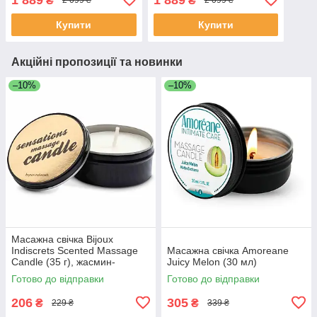
₴
₴
2 099 ₴
2 099 ₴
горіння
Купити
Купити
Акційні пропозиції та новинки
–10%
–10%
Масажна свічка Bijoux
Indiscrets Scented Massage
Масажна свічка Amoreane
Candle (35 г), жасмин-
Juicy Melon (30 мл)
троянда
Готово до відправки
Готово до відправки
206
305
₴
₴
229 ₴
339 ₴