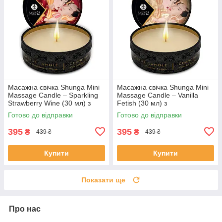
Масажна свічка Shunga Mini
Масажна свічка Shunga Mini
Massage Candle – Sparkling
Massage Candle – Vanilla
Strawberry Wine (30 мл) з
Fetish (30 мл) з
афродизіаками
афродизіаками
Готово до відправки
Готово до відправки
395
395
₴
₴
439 ₴
439 ₴
Купити
Купити
Показати ще
Про нас