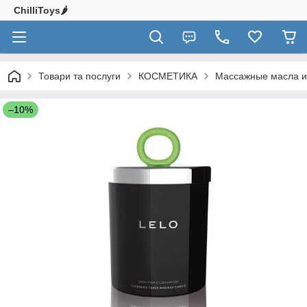
ChilliToys🌶️
Товари та послуги
КОСМЕТИКА
Массажные масла и
–10%