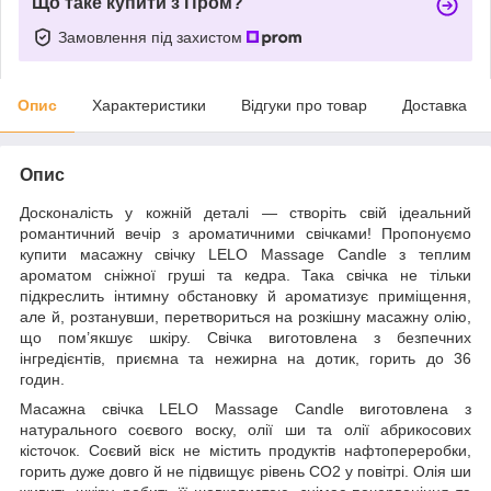
Що таке купити з Пром?
Замовлення під захистом
Опис
Характеристики
Відгуки про товар
Доставка
Опис
Досконалість у кожній деталі — створіть свій ідеальний
романтичний вечір з ароматичними свічками! Пропонуємо
купити масажну свічку LELO Massage Candle з теплим
ароматом сніжної груші та кедра. Така свічка не тільки
підкреслить інтимну обстановку й ароматизує приміщення,
але й, розтанувши, перетвориться на розкішну масажну олію,
що пом’якшує шкіру. Свічка виготовлена з безпечних
інгредієнтів, приємна та нежирна на дотик, горить до 36
годин.
Масажна свічка LELO Massage Candle виготовлена з
натурального соєвого воску, олії ши та олії абрикосових
кісточок. Соєвий віск не містить продуктів нафтопереробки,
горить дуже довго й не підвищує рівень СО2 у повітрі. Олія ши