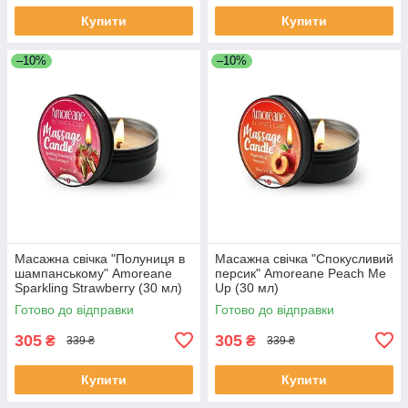
Купити
Купити
–10%
–10%
Масажна свічка "Полуниця в
Масажна свічка "Спокусливий
шампанському" Amoreane
персик" Amoreane Peach Me
Sparkling Strawberry (30 мл)
Up (30 мл)
Готово до відправки
Готово до відправки
305
305
₴
₴
339 ₴
339 ₴
Купити
Купити