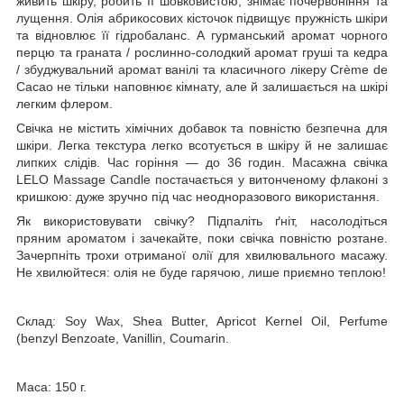
живить шкіру, робить її шовковистою, знімає почервоніння та
лущення. Олія абрикосових кісточок підвищує пружність шкіри
та відновлює її гідробаланс. А гурманський аромат чорного
перцю та граната / рослинно-солодкий аромат груші та кедра
/ збуджувальний аромат ванілі та класичного лікеру Crème de
Cacao не тільки наповнює кімнату, але й залишається на шкірі
легким флером.
Свічка не містить хімічних добавок та повністю безпечна для
шкіри. Легка текстура легко всотується в шкіру й не залишає
липких слідів. Час горіння — до 36 годин. Масажна свічка
LELO Massage Candle постачається у витонченому флаконі з
кришкою: дуже зручно під час неодноразового використання.
Як використовувати свічку? Підпаліть ґніт, насолодіться
пряним ароматом і зачекайте, поки свічка повністю розтане.
Зачерпніть трохи отриманої олії для хвилювального масажу.
Не хвилюйтеся: олія не буде гарячою, лише приємно теплою!
Склад: Soy Wax, Shea Butter, Apricot Kernel Oil, Perfume
(benzyl Benzoate, Vanillin, Coumarin.
Маса: 150 г.