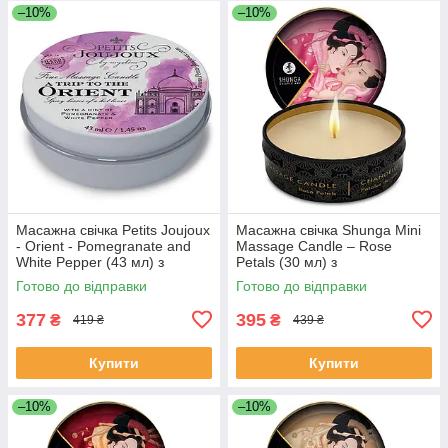
–10%
–10%
Масажна свічка Petits Joujoux
Масажна свічка Shunga Mini
- Orient - Pomegranate and
Massage Candle – Rose
White Pepper (43 мл) з
Petals (30 мл) з
афродизіаками
афродизіаками
Готово до відправки
Готово до відправки
377
395
₴
₴
419 ₴
439 ₴
Купити
Купити
–10%
–10%