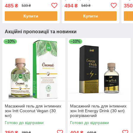
485
494
350
₴
₴
539 ₴
549 ₴
Купити
Купити
Акційні пропозиції та новинки
–10%
–10%
Масажний гель для інтимних
Масажний гель для інтимних
зон Intt Coconut Vegan (30
зон Intt Energy Drink (30 мл)
мл)
розігріваючий
Готово до відправки
Готово до відправки
350
404
₴
₴
389 ₴
449 ₴