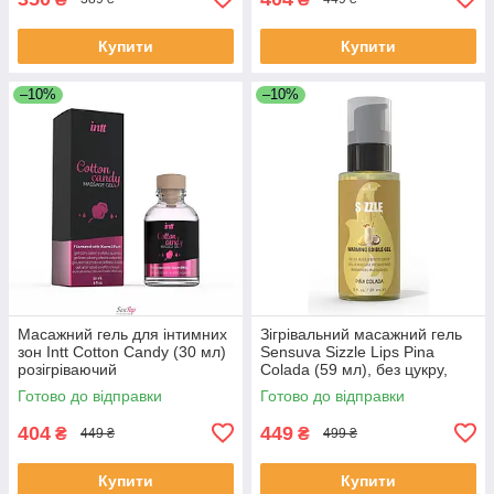
Купити
Купити
–10%
–10%
Масажний гель для інтимних
Зігрівальний масажний гель
зон Intt Cotton Candy (30 мл)
Sensuva Sizzle Lips Pina
розігріваючий
Colada (59 мл), без цукру,
їстівний
Готово до відправки
Готово до відправки
404
449
₴
₴
449 ₴
499 ₴
Купити
Купити