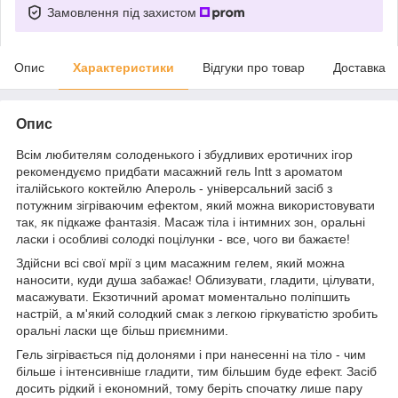
Замовлення під захистом
Опис
Характеристики
Відгуки про товар
Доставка
Опис
Всім любителям солоденького і збудливих еротичних ігор
рекомендуємо придбати масажний гель Intt з ароматом
італійського коктейлю Апероль - універсальний засіб з
потужним зігріваючим ефектом, який можна використовувати
так, як підкаже фантазія. Масаж тіла і інтимних зон, оральні
ласки і особливі солодкі поцілунки - все, чого ви бажаєте!
Здійсни всі свої мрії з цим масажним гелем, який можна
наносити, куди душа забажає! Облизувати, гладити, цілувати,
масажувати. Екзотичний аромат моментально поліпшить
настрій, а м'який солодкий смак з легкою гіркуватістю зробить
оральні ласки ще більш приємними.
Гель зігрівається під долонями і при нанесенні на тіло - чим
більше і інтенсивніше гладити, тим більшим буде ефект. Засіб
досить рідкий і економний, тому беріть спочатку лише пару