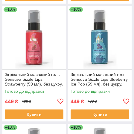
–10%
–10%
Зігрівальний масажний гель
Зігрівальний масажний гель
Sensuva Sizzle Lips
Sensuva Sizzle Lips Blueberry
Strawberry (59 мл), без цукру,
Ice Pop (59 мл), без цукру,
їстівний
їстівний
Готово до відправки
Готово до відправки
449
449
₴
₴
499 ₴
499 ₴
Купити
Купити
–10%
–10%