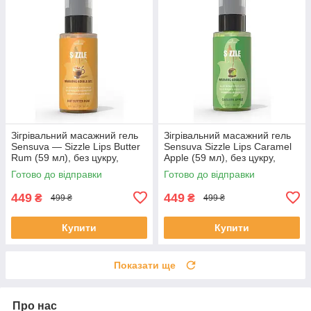
Зігрівальний масажний гель
Зігрівальний масажний гель
Sensuva — Sizzle Lips Butter
Sensuva Sizzle Lips Caramel
Rum (59 мл), без цукру,
Apple (59 мл), без цукру,
їстівний
їстівний
Готово до відправки
Готово до відправки
449
449
₴
₴
499 ₴
499 ₴
Купити
Купити
Показати ще
Про нас