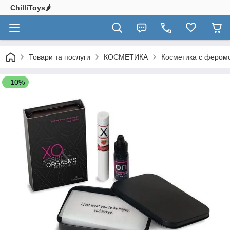
ChilliToys🌶️
Товари та послуги
КОСМЕТИКА
Косметика с фером
–10%