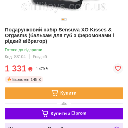
Подарунковий набір Sensuva XO Kisses &
Orgasms (бальзам для губ з феромонами і
рідкий вібратор)
Готово до відправки
Код: S3104
Роздріб
1 331
₴
1 479 ₴
Економія
148 ₴
Купити
або
Купити з