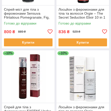
Спрей-міст для тіла з
Лосьйон з феромонами для
феромонами Sensuva
тіла та волосся Orgie – The
Flirtatious Pomegranate, Fig,
Secret Seduction Elixir 10 in 1
Coconut & Plumeria (125 мл)
(200 мл), для неї
Готово до відправки
Готово до відправки
800
836
₴
₴
889 ₴
929 ₴
Купити
Купити
–10%
–10%
Спрей для тіла з
Лосьйон з феромонами для
феромонами EXSENS Under
тіла та волосся Orgie –