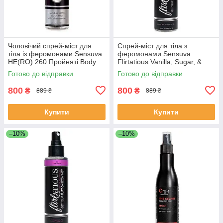
Чоловічий спрей-міст для
Спрей-міст для тіла з
тіла із феромонами Sensuva
феромонами Sensuva
HE(RO) 260 Пройняті Body
Flirtatious Vanilla, Sugar, &
Mist for Him
Sweet Pea (125 мл)
Готово до відправки
Готово до відправки
800
800
₴
₴
889 ₴
889 ₴
Купити
Купити
–10%
–10%