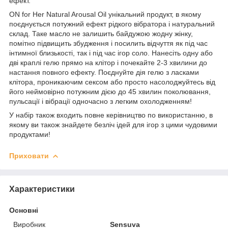
ефект.
ON for Her Natural Arousal Oil унікальний продукт, в якому
поєднується потужний ефект рідкого вібратора і натуральний
склад. Таке масло не залишить байдужою жодну жінку,
помітно підвищить збудження і посилить відчуття як під час
інтимної близькості, так і під час ігор соло. Нанесіть одну або
дві краплі гелю прямо на клітор і почекайте 2-3 хвилини до
настання повного ефекту. Поєднуйте дія гелю з ласками
клітора, проникаючим сексом або просто насолоджуйтесь від
його неймовірно потужним дією до 45 хвилин поколювання,
пульсації і вібрації одночасно з легким охолодженням!
У набір також входить повне керівництво по використанню, в
якому ви також знайдете безліч ідей для ігор з цими чудовими
продуктами!
Приховати
Характеристики
Основні
Виробник
Sensuva