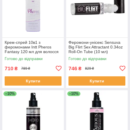
Крем-спрей 10в1 з
Феромони-унісекс Sensuva
феромонами Intt Pheros
Big Flirt Sex Attractant 0.34oz
Fantasy 120 мл для волосся
Roll-On Tube (10 мл)
й тіла з оліями арганії і
Готово до відправки
Готово до відправки
кокоса
710
746
₴
₴
789 ₴
829 ₴
Купити
Купити
–10%
–10%