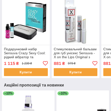
Подарунковий набір
Стимулювальний бальзам
Сти
Sensuva Crazy Sexy Cool:
для губ унісекс Sensuva -
для 
рідкий вібратор та
X on the Lips Original з
X on
бальзам для сосків
феромонами
фер
1 115
881
881
₴
₴
1 239 ₴
979 ₴
охолоджувальні
Купити
Купити
Акційні пропозиції та новинки
–10%
–10%