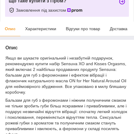
Що таке купити з Пром?
Замовлення під захистом
Опис
Характеристики
Відгуки про товар
Доставка
Опис
Якщо ви шукаєте оригінальний і незабутній подарунок,
рекомендуємо купити набір Sensuva XO and Kisses Orgasms,
який включає 2 найбільш продаваних продукту Sensuva:
бальзам для губ з феромонами і ефектом вібрації і
флакончик натурального масла ON for Her Natural Arousal Oil
для неймовірного збудження. Все упаковано в милу бляшану
коробочку.
Бальзам для губ з феромонами і ніжним полуничним смаком
не тільки зробить губи більш яскравими і привабливими, але і
подарує незвичайні відчуття вібрації: спочатку легкий холодок
і поколювання, переміняється відчуттям тепла. Сексуальні
рожеві губки з ароматом та полуничним смаком стануть
привабливими і хвилюють, а феромони у складі посилять