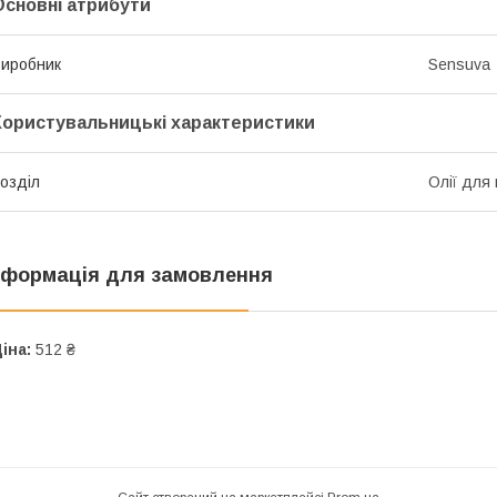
Основні атрибути
иробник
Sensuva
Користувальницькі характеристики
озділ
Олії для
нформація для замовлення
іна:
512 ₴