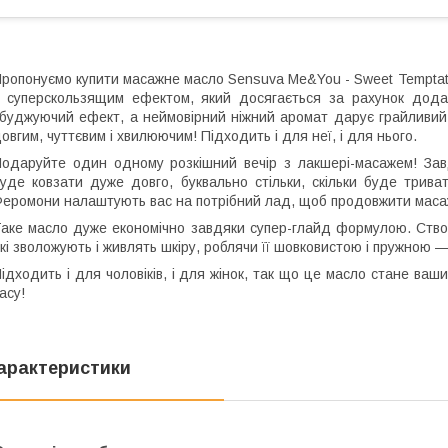
ропонуємо купити масажне масло Sensuva Me&You - Sweet Temptatio
 суперскользящим ефектом, який досягається за рахунок дода
буджуючий ефект, а неймовірний ніжний аромат дарує грайливий
овгим, чуттєвим і хвилюючим! Підходить і для неї, і для нього.
одаруйте один одному розкішний вечір з лакшері-масажем! Зав
уде ковзати дуже довго, буквально стільки, скільки буде трив
еромони налаштують вас на потрібний лад, щоб продовжити маса
аке масло дуже економічно завдяки супер-глайд формулою. Створе
кі зволожують і живлять шкіру, роблячи її шовковистою і пружною — 
ідходить і для чоловіків, і для жінок, так що це масло стане в
асу!
арактеристики