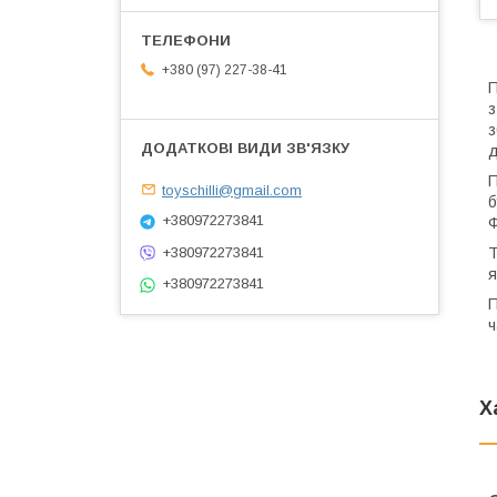
+380 (97) 227-38-41
П
з
з
д
П
toyschilli@gmail.com
б
+380972273841
Ф
+380972273841
Т
я
+380972273841
П
ч
Х