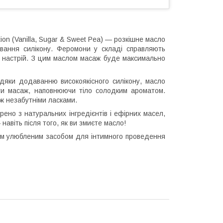
n (Vanilla, Sugar & Sweet Pea) — розкішне масло
вання силікону. Феромони у складі справляють
 настрій. З цим маслом масаж буде максимально
дяки додаванню високоякісного силікону, масло
ати масаж, наповнюючи тіло солодким ароматом.
ж незабутніми ласками.
но з натуральних інгредієнтів і ефірних масел,
навіть після того, як ви змиєте масло!
ашим улюбленим засобом для інтимного проведення