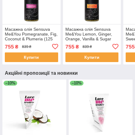
Масажна олія Sensuva
Масажна олія Sensuva
Маса
Me&You Pomegranate, Fig,
Me&You Lemon, Ginger,
Me&Y
Coconut & Plumeria (125
Orange, Vanilla & Sugar
Swee
мл) з феромонами
(125 мл) із феромонами
фер
755
755
755
₴
₴
839 ₴
839 ₴
Купити
Купити
Акційні пропозиції та новинки
–10%
–10%