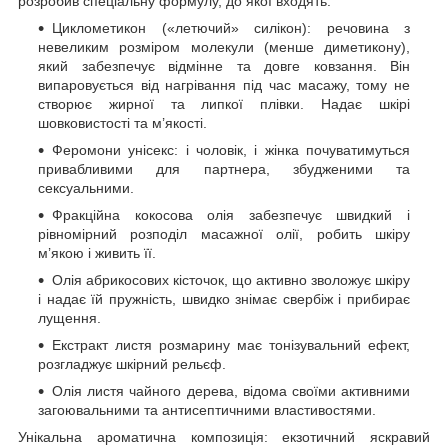
розробив спеціальну формулу, до якої входять:
Циклометикон («летючий» силікон): речовина з
невеликим розміром молекули (менше диметикону),
який забезпечує відмінне та довге ковзання. Він
випаровується від нагрівання під час масажу, тому не
створює жирної та липкої плівки. Надає шкірі
шовковистості та м’якості.
Феромони унісекс: і чоловік, і жінка почуватимуться
привабливими для партнера, збудженими та
сексуальними.
Фракційна кокосова олія забезпечує швидкий і
рівномірний розподіл масажної олії, робить шкіру
м’якою і живить її.
Олія абрикосових кісточок, що активно зволожує шкіру
і надає їй пружність, швидко знімає свербіж і прибирає
лущення.
Екстракт листя розмарину має тонізувальний ефект,
розгладжує шкірний рельєф.
Олія листя чайного дерева, відома своїми активними
загоювальними та антисептичними властивостями.
Унікальна ароматична композиція: екзотичний яскравий