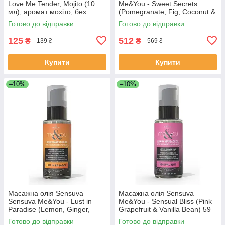
Love Me Tender, Mojito (10
Me&You - Sweet Secrets
мл), аромат мохіто, без
(Pomegranate, Fig, Coconut &
парабенів
Plumeria) 59 мл
Готово до відправки
Готово до відправки
125
512
₴
₴
139 ₴
569 ₴
Купити
Купити
–10%
–10%
Масажна олія Sensuva
Масажна олія Sensuva
Sensuva Me&You - Lust in
Me&You - Sensual Bliss (Pink
Paradise (Lemon, Ginger,
Grapefruit & Vanilla Bean) 59
Orange, Vanilla & Sugar) 59 м
мл
Готово до відправки
Готово до відправки