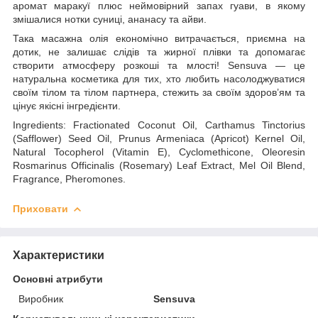
аромат маракуї плюс неймовірний запах гуави, в якому
змішалися нотки суниці, ананасу та айви.
Така масажна олія економічно витрачається, приємна на
дотик, не залишає слідів та жирної плівки та допомагає
створити атмосферу розкоші та млості! Sensuva — це
натуральна косметика для тих, хто любить насолоджуватися
своїм тілом та тілом партнера, стежить за своїм здоров’ям та
цінує якісні інгредієнти.
Ingredients: Fractionated Coconut Oil, Carthamus Tinctorius
(Safflower) Seed Oil, Prunus Armeniaca (Apricot) Kernel Oil,
Natural Tocopherol (Vitamin E), Cyclomethicone, Oleoresin
Rosmarinus Officinalis (Rosemary) Leaf Extract, Mel Oil Blend,
Fragrance, Pheromones.
Приховати
Характеристики
Основні атрибути
Виробник
Sensuva