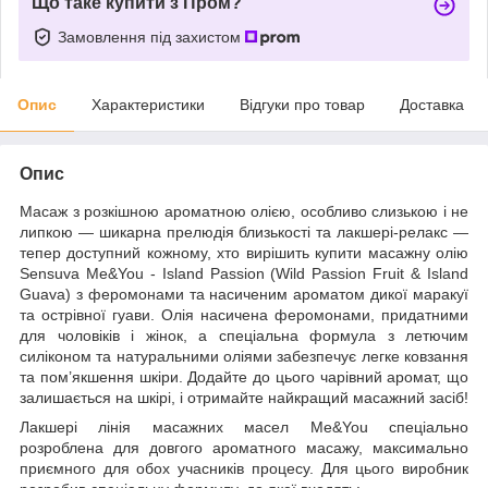
Що таке купити з Пром?
Замовлення під захистом
Опис
Характеристики
Відгуки про товар
Доставка
Опис
Масаж з розкішною ароматною олією, особливо слизькою і не
липкою — шикарна прелюдія близькості та лакшері-релакс —
тепер доступний кожному, хто вирішить купити масажну олію
Sensuva Me&You - Island Passion (Wild Passion Fruit & Island
Guava) з феромонами та насиченим ароматом дикої маракуї
та острівної гуави. Олія насичена феромонами, придатними
для чоловіків і жінок, а спеціальна формула з летючим
силіконом та натуральними оліями забезпечує легке ковзання
та пом’якшення шкіри. Додайте до цього чарівний аромат, що
залишається на шкірі, і отримайте найкращий масажний засіб!
Лакшері лінія масажних масел Me&You спеціально
розроблена для довгого ароматного масажу, максимально
приємного для обох учасників процесу. Для цього виробник