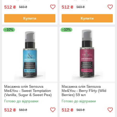
512
512
₴
₴
569 ₴
569 ₴
Купити
Купити
–10%
–10%
Масажна олія Sensuva
Масажна олія Sensuva
Me&You - Sweet Temptation
Me&You - Berry Flirty (Wild
(Vanilla, Sugar & Sweet Pea)
Berries) 59 мл
59 мл
Готово до відправки
Готово до відправки
512
512
₴
₴
569 ₴
569 ₴