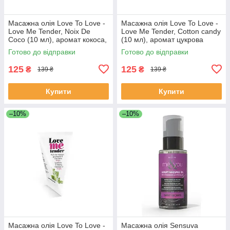
Масажна олія Love To Love -
Масажна олія Love To Love -
Love Me Tender, Noix De
Love Me Tender, Cotton candy
Coco (10 мл), аромат кокоса,
(10 мл), аромат цукрова
без парабенів
вата, без парабенів
Готово до відправки
Готово до відправки
125
125
₴
₴
139 ₴
139 ₴
Купити
Купити
–10%
–10%
Масажна олія Love To Love -
Масажна олія Sensuva