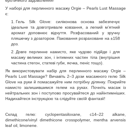
еротичного задоволення!
У наборі для перлинного масажу Orgie – Pearls Lust Massage
є:
Гель Silk Glove: силіконова основа забезпечує
ідеальне та довготривале ковзання, а легкий м’ятний
аромат доповнює відчуття. Розфасований у зручну
пляшечку з дозатором. Паковання розраховане на ±158
доз.
Довге перлинне намисто, яке чудово підійде і для
масажу великих зон, і інтимних частин тіла (внутрішня
частина стегон, статеві губи, яєчка, пеніс тощо).
Як використовувати набір для перлинного масажу Orgie –
Pearls Lust Massage? Вичавіть 2–3 дози масажного гелю Silk
Glove на руки й помасажуйте ним потрібну ділянку. Покрийте
намисто залишившимся гелем на руках. Почніть масаж із
нейтральних зон і поступово просувайтеся до найінтимніших.
Надихайтеся інструкцією та слідуйте своїй фантазії!
Склад гелю: cyclopentasiloxane, c14–22 alkane,
dimethicone/vinyl dimethicone crosspolymer, mentha arvensis
leaf oil, limonene.