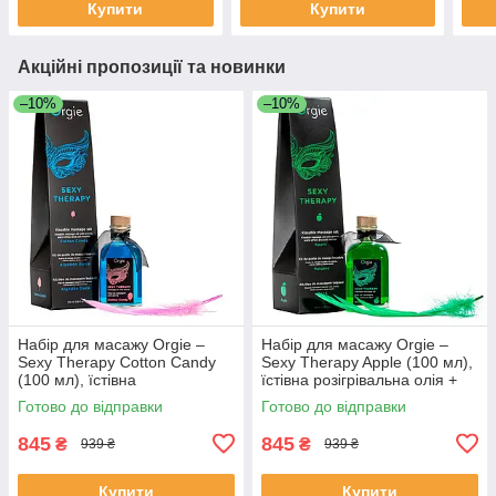
Купити
Купити
Акційні пропозиції та новинки
–10%
–10%
Набір для масажу Orgie –
Набір для масажу Orgie –
Sexy Therapy Cotton Candy
Sexy Therapy Apple (100 мл),
(100 мл), їстівна
їстівна розігрівальна олія +
розігрівальна олія + пір’їнка
пір’їнка
Готово до відправки
Готово до відправки
845
845
₴
₴
939 ₴
939 ₴
Купити
Купити