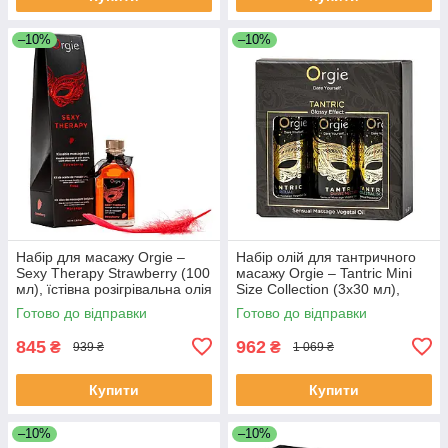
–10%
–10%
Набір для масажу Orgie –
Набір олій для тантричного
Sexy Therapy Strawberry (100
масажу Orgie – Tantric Mini
мл), їстівна розігрівальна олія
Size Collection (3х30 мл),
+ пір’їнка
зволоження
Готово до відправки
Готово до відправки
845
962
₴
₴
939 ₴
1 069 ₴
Купити
Купити
–10%
–10%