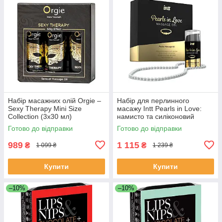
Набір масажних олій Orgie –
Набір для перлинного
Sexy Therapy Mini Size
масажу Intt Pearls in Love:
Collection (3х30 мл)
намисто та силіконовий
масажний гель
Готово до відправки
Готово до відправки
989
1 115
₴
₴
1 099 ₴
1 239 ₴
Купити
Купити
–10%
–10%