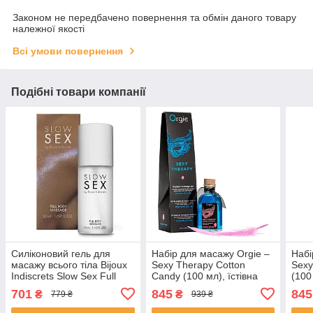
Законом не передбачено повернення та обмін даного товару
належної якості
Всі умови повернення
Подібні товари компанії
Силіконовий гель для
Набір для масажу Orgie –
Набі
масажу всього тіла Bijoux
Sexy Therapy Cotton
Sexy
Indiscrets Slow Sex Full
Candy (100 мл), їстівна
(100
body massage
розігрівальна олія +
розі
701
845
845
₴
₴
779 ₴
939 ₴
пір’їнка
пір’ї