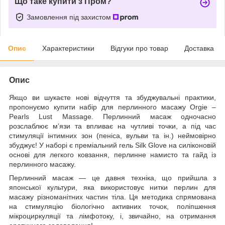
Що таке купити з Пром?
Замовлення під захистом
Опис
Характеристики
Відгуки про товар
Доставка
Опис
Якщо ви шукаєте нові відчуття та збуджувальні практики,
пропонуємо купити набір для перлинного масажу Orgie –
Pearls Lust Massage. Перлинний масаж одночасно
розслаблює м’язи та впливає на чутливі точки, а під час
стимуляції інтимних зон (пеніса, вульви та ін.) неймовірно
збуджує! У наборі є преміальний гель Silk Glove на силіконовій
основі для легкого ковзання, перлинне намисто та гайд із
перлинного масажу.
Перлинний масаж — це давня техніка, що прийшла з
японської культури, яка використовує нитки перлин для
масажу різноманітних частин тіла. Ця методика спрямована
на стимуляцію біологічно активних точок, поліпшення
мікроциркуляції та лімфотоку, і, звичайно, на отримання