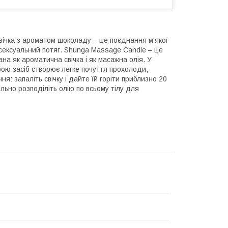
вічка з ароматом шоколаду – це поєднання м'якої
и сексуальний потяг. Shunga Massage Candle – це
на як ароматична свічка і як масажна олія. У
кірою засіб створює легке почуття прохолоди,
я: запаліть свічку і дайте їй горіти приблизно 20
Вільно розподіліть олію по всьому тілу для