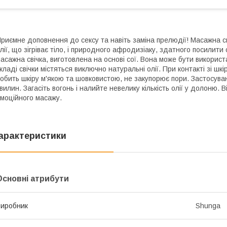
риємне доповнення до сексу та навіть заміна прелюдії! Масажна с
лії, що зігріває тіло, і природного афродизіаку, здатного посилит
асажна свічка, виготовлена на основі сої. Вона може бути використа
кладі свічки містяться виключно натуральні олії. При контакті зі ш
обить шкіру м'якою та шовковистою, не закупорює пори. Застосуванн
вилин. Загасіть вогонь і налийте невелику кількість олії у долоню. 
моційного масажу.
арактеристики
Основні атрибути
иробник
Shunga