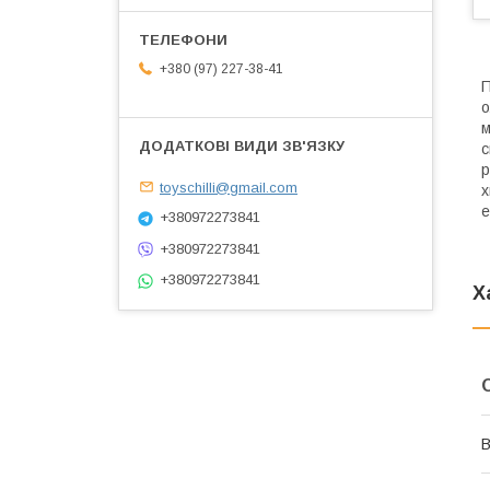
+380 (97) 227-38-41
П
о
м
с
р
toyschilli@gmail.com
х
е
+380972273841
+380972273841
+380972273841
Х
В