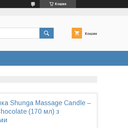
Кошик
Кошик
чка Shunga Massage Candle –
Chocolate (170 мл) з
ми