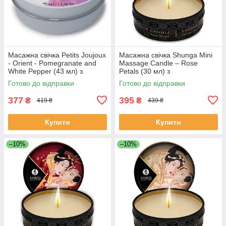
Масажна свічка Petits Joujoux
Масажна свічка Shunga Mini
- Orient - Pomegranate and
Massage Candle – Rose
White Pepper (43 мл) з
Petals (30 мл) з
афродизіаками
афродизіаками
Готово до відправки
Готово до відправки
377
395
₴
₴
419 ₴
439 ₴
Купити
Купити
–10%
–10%