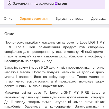
Замовлення під захистом
Опис
Характеристики
Відгуки про товар
Доставка
Опис
Пропонуємо придбати масажну свічку Love To Love LIGHT MY
FIRE Lotus. Цей романтичний продукт був створений
спеціально для проведення чуттєвого масажу. Ніжний аромат
і гаряче полум'я свічки створять розслаблюючу атмосферу і
налаштують на потрібний лад.
Запаліть свічку і через 5-10 хвилин віск перетвориться в тепле
масажне масло. Погасіть полум'я, налийте на долоню трохи
масла і нанесіть його на шкіру партнера. Тепле масло не
тільки легко всмоктується, а й прекрасно зволожує шкіру,
робить її більш м'якою і бархатистою.
Масажна свічка Love To Love LIGHT MY FIRE Lotus в
керамічному свічнику стане відмінним доповненням інтер'єру.
До її складу входять тільки натуральні компоненти: ніяких
парабенів, барвників та консервантів. Виготовляється у