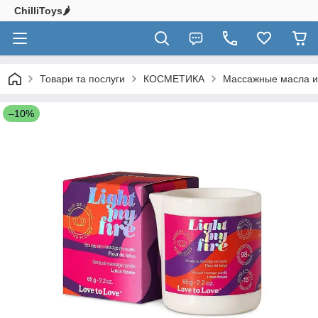
ChilliToys🌶️
Товари та послуги
КОСМЕТИКА
Массажные масла и
–10%