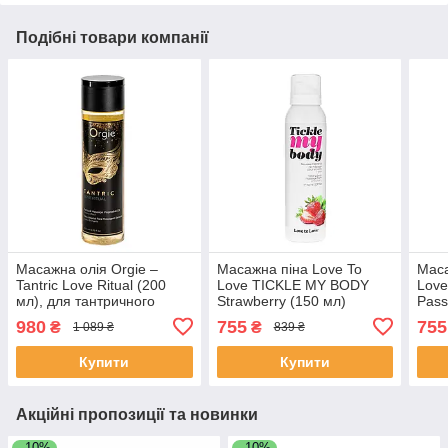
Подібні товари компанії
Масажна олія Orgie –
Масажна піна Love To
Маса
Tantric Love Ritual (200
Love TICKLE MY BODY
Lov
мл), для тантричного
Strawberry (150 мл)
Pass
масажу, зволоження
зволожувальна
звол
980
755
755
₴
₴
1 089 ₴
839 ₴
Купити
Купити
Акційні пропозиції та новинки
–10%
–10%