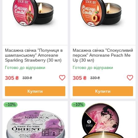
Масажна свічка "Полуниця в
Масажна свічка "Спокусливий
шампанському" Amoreane
персик" Amoreane Peach Me
Sparkling Strawberry (30 мл)
Up (30 мл)
Готово до відправки
Готово до відправки
305
305
₴
₴
339 ₴
339 ₴
Купити
Купити
–10%
–10%