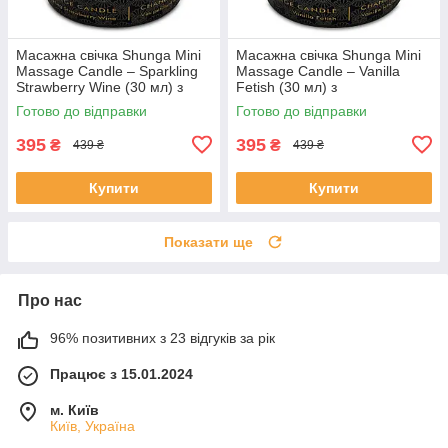
Масажна свічка Shunga Mini
Масажна свічка Shunga Mini
Massage Candle – Sparkling
Massage Candle – Vanilla
Strawberry Wine (30 мл) з
Fetish (30 мл) з
афродизіаками
афродизіаками
Готово до відправки
Готово до відправки
395
395
₴
₴
439 ₴
439 ₴
Купити
Купити
Показати ще
Про нас
96% позитивних з 23 відгуків за рік
Працює з 15.01.2024
м. Київ
Київ, Україна