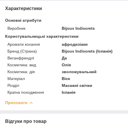
Характеристики
Основні атрибути
Виробник
Bijoux Indiscrets
Користувальницькі характеристики
Аромати кохання
афродизіаки
Бренд (Страна)
Bijoux Indiscrets (Іспанія)
Веганфрендлі
Да
Косметика: вид
Олія
Косметика: дія
зволожувальний
Матеріал
Віск
Розділ
Масажні свічки
Країна походження
Іспанія
Приховати
Відгуки про товар