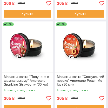
206
305
₴
₴
229 ₴
339 ₴
Купити
Купити
–10%
–10%
Масажна свічка "Полуниця в
Масажна свічка "Спокусливий
шампанському" Amoreane
персик" Amoreane Peach Me
Sparkling Strawberry (30 мл)
Up (30 мл)
Готово до відправки
Готово до відправки
305
305
₴
₴
339 ₴
339 ₴