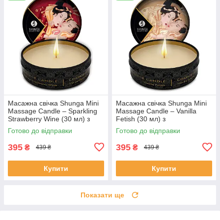
Масажна свічка Shunga Mini
Масажна свічка Shunga Mini
Massage Candle – Sparkling
Massage Candle – Vanilla
Strawberry Wine (30 мл) з
Fetish (30 мл) з
афродизіаками
афродизіаками
Готово до відправки
Готово до відправки
395
395
₴
₴
439 ₴
439 ₴
Купити
Купити
Показати ще