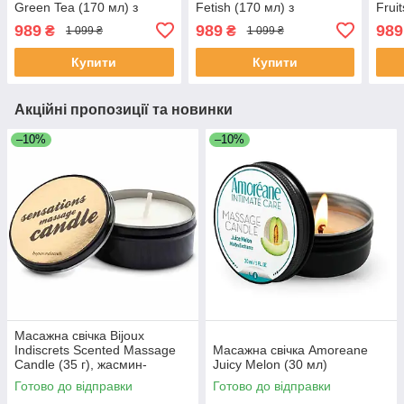
Green Tea (170 мл) з
Fetish (170 мл) з
Frui
афродизіаками
афродизіаками
афр
989
989
989
₴
₴
1 099 ₴
1 099 ₴
Купити
Купити
Акційні пропозиції та новинки
–10%
–10%
Масажна свічка Bijoux
Indiscrets Scented Massage
Масажна свічка Amoreane
Candle (35 г), жасмин-
Juicy Melon (30 мл)
троянда
Готово до відправки
Готово до відправки