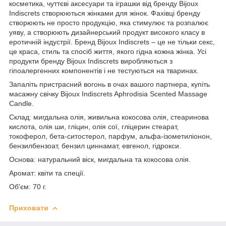
косметика, чуттєві аксесуари та іграшки від бренду Bijoux
Indiscrets створюються жінками для жінок. Фахівці бренду
створюють не просто продукцію, яка стимулює та розпалює
уяву, а створюють дизайнерський продукт високого класу в
еротичній індустрії. Бренд Bijoux Indiscrets – це не тільки секс,
це краса, стиль та спосіб життя, якого гідна кожна жінка. Усі
продукти бренду Bijoux Indiscrets виробляються з
гіпоалергенних компонентів і не тестуються на тваринах.
Запаліть пристрасний вогонь в очах вашого партнера, купіть
масажну свічку Bijoux Indiscrets Aphrodisia Scented Massage
Candle.
Склад: мигдальна олія, живильна кокосова олія, стеаринова
кислота, олія ши, гліцин, олія сої, гліцерин стеарат,
токоферол, бета-ситостерол, парфум, альфа-ізометиліонон,
бензилбензоат, бензил циннамат, евгенол, гідрокси.
Основа: натуральний віск, мигдальна та кокосова олія.
Аромат: квіти та спеції.
Об'єм: 70 г.
Приховати