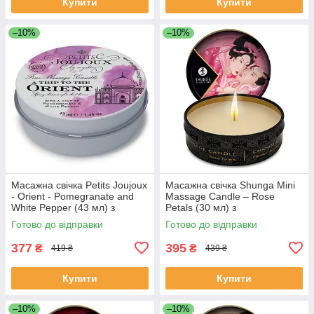
Купити
Купити
–10%
–10%
Масажна свічка Petits Joujoux
Масажна свічка Shunga Mini
- Orient - Pomegranate and
Massage Candle – Rose
White Pepper (43 мл) з
Petals (30 мл) з
афродизіаками
афродизіаками
Готово до відправки
Готово до відправки
377
395
₴
₴
419 ₴
439 ₴
Купити
Купити
–10%
–10%