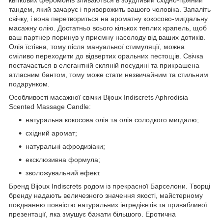
тандем, який зачарує і приворожить вашого чоловіка. Запаліть
свічку, і вона перетвориться на ароматну кокосово-мигдальну
масажну олію. Достатньо всього кількох теплих крапель, щоб
ваш партнер поринув у приємну насолоду від ваших дотиків.
Олія їстівна, тому після мануальної стимуляції, можна
сміливо переходити до відвертих оральних пестощів. Свічка
постачається в елегантній скляній посудині та прикрашена
атласним бантом, тому може стати незвичайним та стильним
подарунком.
Особливості масажної свічки Bijoux Indiscrets Aphrodisia
Scented Massage Candle:
натуральна кокосова олія та олія солодкого мигдалю;
східний аромат;
натуральні афродизіаки;
ексклюзивна формула;
зволожувальний ефект.
Бренд Bijoux Indiscrets родом із прекрасної Барселони. Творці
бренду надають величезного значення якості, майстерному
поєднанню повністю натуральних інгредієнтів та привабливої
презентації, яка змушує бажати більшого. Еротична