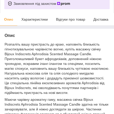
Замовлення під захистом
Опис
Характеристики
Відгуки про товар
Доставка
Опис
Розпаліть вашу пристрасть до краю, наповніть близькість
гіпнотизувальною чарівністю вогню, купіть масажну свічку
Bijoux Indiscrets Aphrodisia Scented Massage Candle.
Приголомшливий букет афродизіаків, доповнений ніжною
трояндою, яскравим іланг-ілангом та спеціями, посилить
магію спокуси, наповнить вашу близькість чуттєвою екзотикою.
Натуральна кокосова олія та олія солодкого мигдалю
наситять шкіру вологою і додадуть приємної шовковистості.
Це спеціальна лінійка ексклюзивних ароматів Aphrodisia від
Bijoux Indiscrets, які оволодівають почуттями партнерів і
підіймають пристрасть на нові висоти.
Маючи чарівну ароматну гаму, масажна свічка Bijoux
Indiscrets Aphrodisia Scented Massage Candle здатна не тільки
зачаровувати, але й ніжно доглядати за шкірою. Частинки
квіткових феромонів зливаються в збудливий східно-пряний