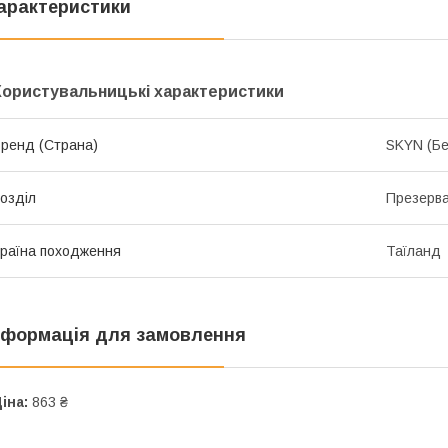
арактеристики
Користувальницькі характеристики
ренд (Страна)
SKYN (Бе
озділ
Презерв
раїна походження
Таїланд
нформація для замовлення
іна:
863 ₴