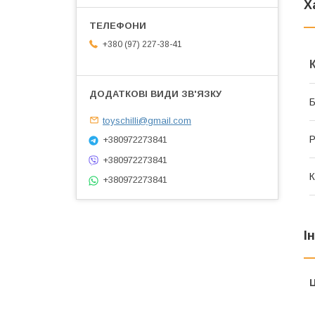
Х
+380 (97) 227-38-41
Б
toyschilli@gmail.com
Р
+380972273841
+380972273841
К
+380972273841
І
Ц