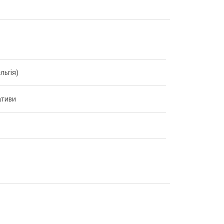
льгія)
ативи