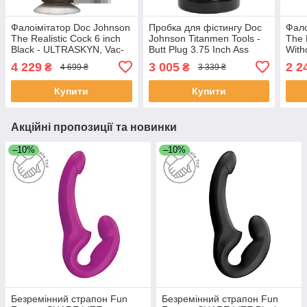
Фалоімітатор Doc Johnson
Пробка для фістингу Doc
Фало
The Realistic Cock 6 inch
Johnson Titanmen Tools -
The 
Black - ULTRASKYN, Vac-
Butt Plug 3.75 Inch Ass
Witho
U-Lock, діаметр 4,3 см
Servant, діаметр 9,4см
ULTR
4 229
3 005
2 2
₴
₴
4 699 ₴
3 339 ₴
SO2790
SO2811
см 
Купити
Купити
Акційні пропозиції та новинки
–10%
–10%
Безремінний страпон Fun
Безремінний страпон Fun