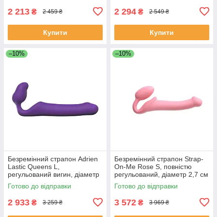
2 213
2 294
₴
₴
2 459 ₴
2 549 ₴
Купити
Купити
–10%
–10%
Безремінний страпон Adrien
Безремінний страпон Strap-
Lastic Queens L,
On-Me Rose S, повністю
регульований вигин, діаметр
регульований, діаметр 2,7 см
3,8 см SO6334
Готово до відправки
Готово до відправки
2 933
3 572
₴
₴
3 259 ₴
3 969 ₴