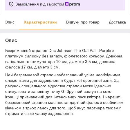
Замовлення під захистом
Опис
Характеристики
Відгуки про товар
Доставка
Опис
Безремневой страпон Doc Johnson The Gal Pal - Purple з
платинум силікону без запаху, фіолетового кольору. Довжина
вагінального стимулятора 10 см, діаметр 3,5 см, довжина
фалоса 17 см, діаметр 3 см.
Цей безремневой страпон забезпечений усіма необхідними
елементами для задоволення будь-якої ерогенної зони. За
рахунок спеціального відростка страпон може ідеально
стимулювати заповітну точку G. Зручний виступ на секс-
іграшці призначений для інтенсивних ласк клітора. І нарешті,
безремневий страпон має нестандартний фалос з особливим
кінчиком з трьох ланок для того, щоб анус партнера теж зміг
отримати свою частку задоволення.