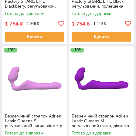
Factory SHARE LITE
Factory SHARE LITE Black,
Blackberry, регульований,
регульований, полегшена
полегшена модель
модель
Готово до відправки
Готово до відправки
1 754
1 754
₴
₴
1 949 ₴
1 949 ₴
Купити
Купити
–10%
–10%
Безремінний страпон Adrien
Безремінний страпон Adrien
Lastic Queens S,
Lastic Queens M,
регульований вигин, діаметр
регульований вигин, діаметр
3 см SO6332
3,4 см SO6333
Готово до відправки
Готово до відправки