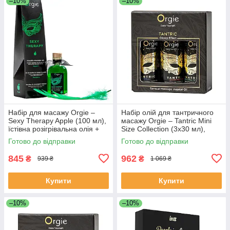
–10%
–10%
Набір для масажу Orgie –
Набір олій для тантричного
Sexy Therapy Apple (100 мл),
масажу Orgie – Tantric Mini
їстівна розігрівальна олія +
Size Collection (3х30 мл),
пір’їнка
зволоження
Готово до відправки
Готово до відправки
845
962
₴
₴
939 ₴
1 069 ₴
Купити
Купити
–10%
–10%