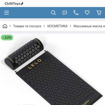
ChilliToys🌶️
Товари та послуги
КОСМЕТИКА
Массажные масла и
–10%