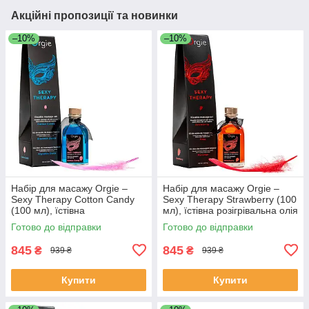
Акційні пропозиції та новинки
–10%
–10%
Набір для масажу Orgie –
Набір для масажу Orgie –
Sexy Therapy Cotton Candy
Sexy Therapy Strawberry (100
(100 мл), їстівна
мл), їстівна розігрівальна олія
розігрівальна олія + пір’їнка
+ пір’їнка
Готово до відправки
Готово до відправки
845
845
₴
₴
939 ₴
939 ₴
Купити
Купити