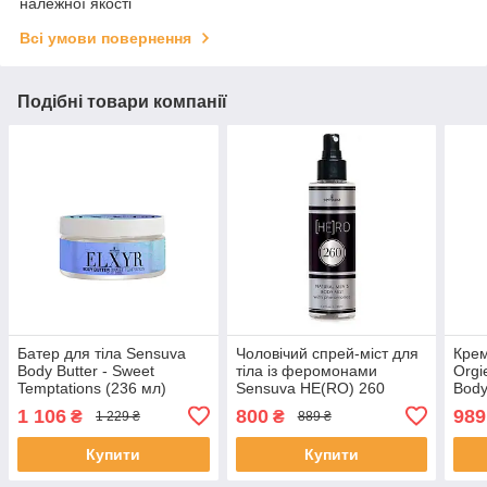
належної якості
Всі умови повернення
Подібні товари компанії
Батер для тіла Sensuva
Чоловічий спрей-міст для
Крем
Body Butter - Sweet
тіла із феромонами
Orgi
Temptations (236 мл)
Sensuva HE(RO) 260
Body
Пройняті Body Mist for Him
чутт
1 106
800
989
₴
₴
1 229 ₴
889 ₴
зво
Купити
Купити