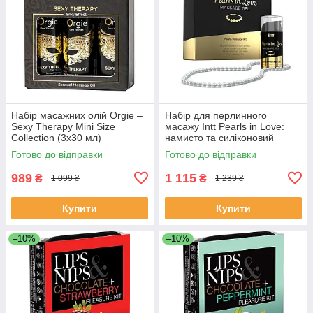
Набір масажних олій Orgie –
Набір для перлинного
Sexy Therapy Mini Size
масажу Intt Pearls in Love:
Collection (3х30 мл)
намисто та силіконовий
масажний гель
Готово до відправки
Готово до відправки
989
1 115
₴
₴
1 099 ₴
1 239 ₴
Купити
Купити
–10%
–10%