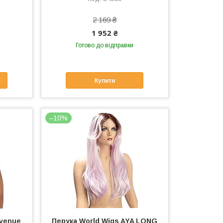
2 169 ₴
1 952 ₴
Готово до відправки
Купити
–10%
Avenue
Перука World Wigs AYA LONG