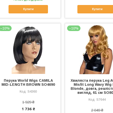
Купити
Купити
–10%
–10%
Перука World Wigs CAMILA
Хвиляста перука Leg 
MID-LENGTH BROWN SO4690
Misfit Long Wavy Wig
Blonde, довга, реаліс
S4360
вигляд, 61 см SO8
S7644
1 929 ₴
1 736 ₴
2 049 ₴