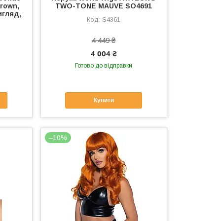
Brown,
TWO-TONE MAUVE SO4691
игляд,
S4361
4 449 ₴
4 004 ₴
Готово до відправки
Купити
–10%