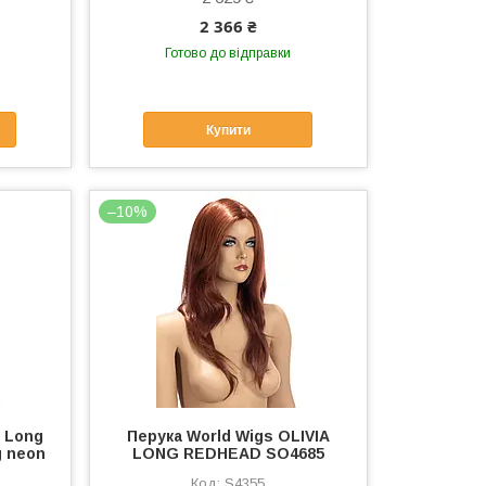
2 366 ₴
Готово до відправки
Купити
–10%
″ Long
Перука World Wigs OLIVIA
g neon
LONG REDHEAD SO4685
S4355