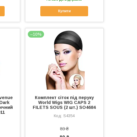
Купити
–10%
Avenue
Комплект сіток під перуку
 Dark
World Wigs WIG CAPS 2
тичний
FILETS SOUS (2 шт.) SO4684
011
S4354
89 ₴
80 ₴