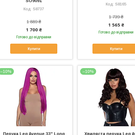
SO9091
S8165
S8737
1 739 ₴
1 889 ₴
1 565 ₴
1 700 ₴
Готово до відправки
Готово до відправки
Купити
Купити
–10%
–10%
Перука Leg Avenue 33″ Long
Хвиляста перука Leg 