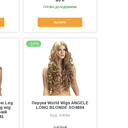
Готово до відправки
Купити
–10%
ою Leg
Перука World Wigs ANGELE
g wig
LONG BLONDE SO4694
ьний
S4364
41
2 629 ₴