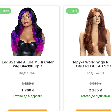
–10%
–10%
Leg Avenue Allure Multi Color
Перука World Wigs R
Wig Black/Purple
LONG REDHEAD SO4
S7640
S4363
1 889 ₴
2 539 ₴
1 700 ₴
2 285 ₴
Готово до відправки
Готово до відправки