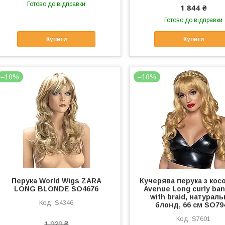
Готово до відправки
1 844 ₴
Готово до відправки
Купити
Купити
–10%
–10%
Перука World Wigs ZARA
Кучерява перука з кос
LONG BLONDE SO4676
Avenue Long curly ban
with braid, натурал
S4346
блонд, 66 см SO79
S7601
1 929 ₴