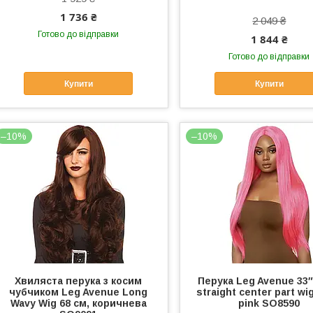
1 736 ₴
2 049 ₴
Готово до відправки
1 844 ₴
Готово до відправки
Купити
Купити
–10%
–10%
Хвиляста перука з косим
Перука Leg Avenue 33
чубчиком Leg Avenue Long
straight center part wi
Wavy Wig 68 см, коричнева
pink SO8590