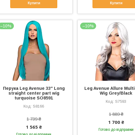
Купити
Купити
–10%
–10%
Перука Leg Avenue 33″ Long
Leg Avenue Allure Multi
straight center part wig
Wig Grey/Black
turquoise SO8591
S7593
S8166
1 889 ₴
1 739 ₴
1 700 ₴
1 565 ₴
Готово до відправки
Готово до відправки