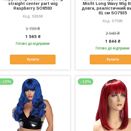
straight center part wig
Misfit Long Wavy Wig 
Raspberry SO8593
довга, реалістичний в
61 см SO7935
S8168
S7595
1 739 ₴
2 049 ₴
1 565 ₴
1 844 ₴
Готово до відправки
Готово до відправки
Купити
Купити
–10%
–10%