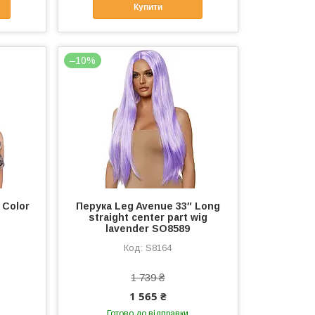
Купити
–10%
 Color
Перука Leg Avenue 33″ Long
straight center part wig
lavender SO8589
S8164
1 739 ₴
1 565 ₴
Готово до відправки