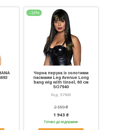
–10%
IHANA
Чорна перука із золотими
693
пасмами Leg Avenue Long
bang wig with tinsel, 60 см
SO7940
S7600
2 159 ₴
1 943 ₴
Готово до відправки