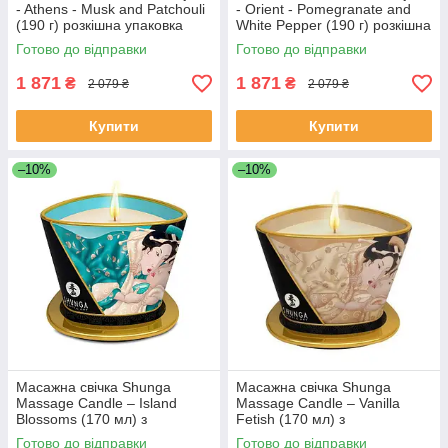
- Athens - Musk and Patchouli
- Orient - Pomegranate and
(190 г) розкішна упаковка
White Pepper (190 г) розкішна
упаковка
Готово до відправки
Готово до відправки
1 871
1 871
₴
₴
2 079 ₴
2 079 ₴
Купити
Купити
–10%
–10%
Масажна свічка Shunga
Масажна свічка Shunga
Massage Candle – Island
Massage Candle – Vanilla
Blossoms (170 мл) з
Fetish (170 мл) з
афродизіаками
афродизіаками
Готово до відправки
Готово до відправки