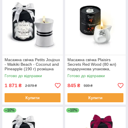
Масажна свічка Petits Joujoux
Масажна свічка Plaisirs
- Waikiki Beach - Coconut and
Secrets Red Wood (80 мл)
Pineapple (190 г) розкішна
подарункова упаковка,
упаковка
керамічний посуд
Готово до відправки
Готово до відправки
1 871
845
₴
₴
2 079 ₴
939 ₴
Купити
Купити
–10%
–10%