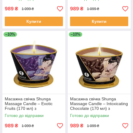
989
989
₴
₴
1 099 ₴
1 099 ₴
Купити
Купити
–10%
–10%
Масажна свічка Shunga
Масажна свічка Shunga
Massage Candle – Exotic
Massage Candle – Intoxicating
Fruits (170 мл) з
Chocolate (170 мл) з
афродизіаками
афродизіаками
Готово до відправки
Готово до відправки
989
989
₴
₴
1 099 ₴
1 099 ₴