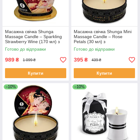
Масажна свічка Shunga
Масажна свічка Shunga Mini
Massage Candle – Sparkling
Massage Candle – Rose
Strawberry Wine (170 мл) з
Petals (30 мл) з
афродизіаками
афродизіаками
Готово до відправки
Готово до відправки
989
395
₴
₴
1 099 ₴
439 ₴
Купити
Купити
–10%
–10%