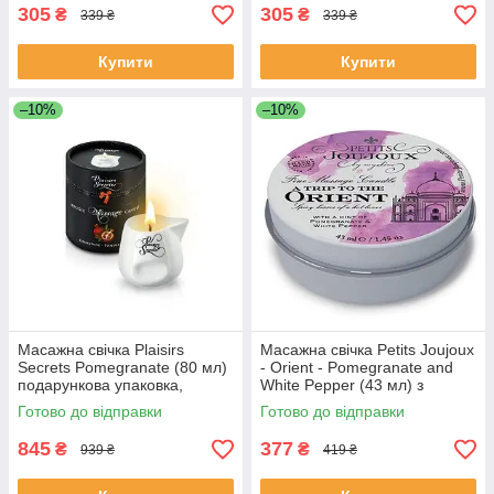
305
305
₴
₴
339 ₴
339 ₴
Купити
Купити
–10%
–10%
Масажна свічка Plaisirs
Масажна свічка Petits Joujoux
Secrets Pomegranate (80 мл)
- Orient - Pomegranate and
подарункова упаковка,
White Pepper (43 мл) з
керамічний посуд
афродизіаками
Готово до відправки
Готово до відправки
845
377
₴
₴
939 ₴
419 ₴