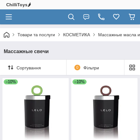
ChilliToys🌶️
Товари та послуги
КОСМЕТИКА
Массажные масла и
Массажные свечи
Сортування
0
Фільтри
–10%
–10%