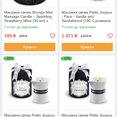
Масажна свічка Shunga Mini
Масажна свічка Petits Joujoux
Massage Candle – Sparkling
- Paris - Vanilla and
Strawberry Wine (30 мл) з
Sandalwood (190 г) розкішна
афродизіаками
упаковка
Готово до відправки
Готово до відправки
395
1 871
₴
₴
439 ₴
2 079 ₴
Купити
Купити
–10%
–10%
Масажна свічка Petits Joujoux
Масажна свічка Petits Joujoux