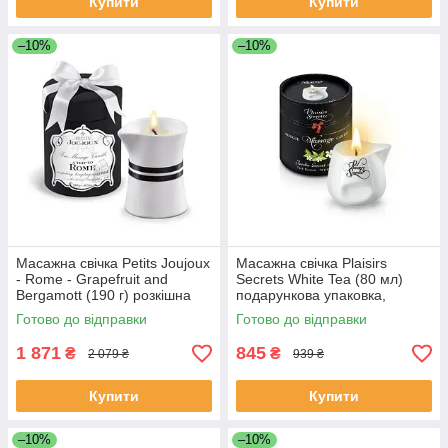
Купити
Купити
–10%
–10%
Масажна свічка Petits Joujoux
Масажна свічка Plaisirs
- Rome - Grapefruit and
Secrets White Tea (80 мл)
Bergamott (190 г) розкішна
подарункова упаковка,
упаковка
керамічний посуд
Готово до відправки
Готово до відправки
1 871
845
₴
₴
2 079 ₴
939 ₴
Купити
Купити
–10%
–10%