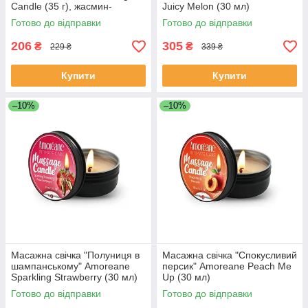
Candle (35 г), жасмин-
Juicy Melon (30 мл)
троянда
Готово до відправки
Готово до відправки
206
305
₴
₴
229 ₴
339 ₴
Купити
Купити
–10%
–10%
Масажна свічка "Полуниця в
Масажна свічка "Спокусливий
шампанському" Amoreane
персик" Amoreane Peach Me
Sparkling Strawberry (30 мл)
Up (30 мл)
Готово до відправки
Готово до відправки