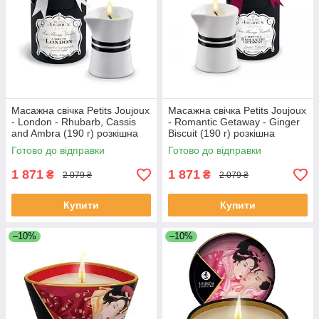
Масажна свічка Petits Joujoux
Масажна свічка Petits Joujoux
- London - Rhubarb, Cassis
- Romantic Getaway - Ginger
and Ambra (190 г) розкішна
Biscuit (190 г) розкішна
упаковка
упаковка
Готово до відправки
Готово до відправки
1 871
1 871
₴
₴
2 079 ₴
2 079 ₴
Купити
Купити
–10%
–10%