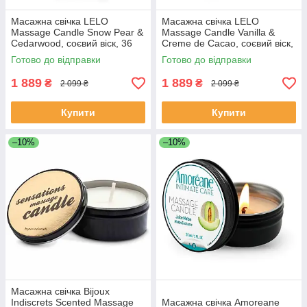
Масажна свічка LELO
Масажна свічка LELO
Massage Candle Snow Pear &
Massage Candle Vanilla &
Cedarwood, соєвий віск, 36
Creme de Cacao, соєвий віск,
годин горіння
36 годин горіння
Готово до відправки
Готово до відправки
1 889
1 889
₴
₴
2 099 ₴
2 099 ₴
Купити
Купити
–10%
–10%
Масажна свічка Bijoux
Indiscrets Scented Massage
Масажна свічка Amoreane